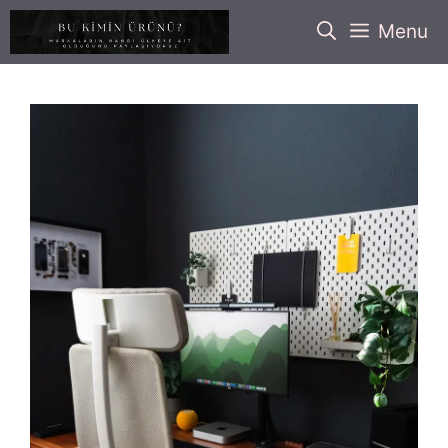
İçeriğe
Menu
atla