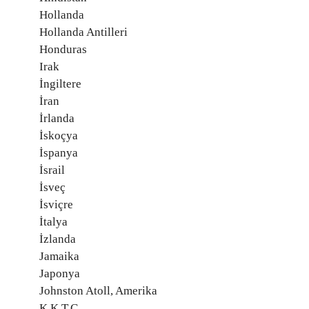
Hollanda
Hollanda Antilleri
Honduras
Irak
İngiltere
İran
İrlanda
İskoçya
İspanya
İsrail
İsveç
İsviçre
İtalya
İzlanda
Jamaika
Japonya
Johnston Atoll, Amerika
K.K.T.C.