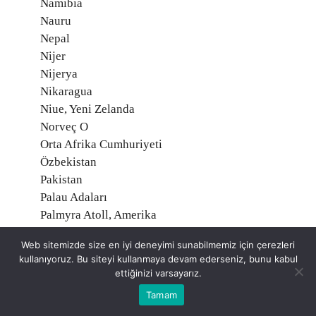
Namibia
Nauru
Nepal
Nijer
Nijerya
Nikaragua
Niue, Yeni Zelanda
Norveç O
Orta Afrika Cumhuriyeti
Özbekistan
Pakistan
Palau Adaları
Palmyra Atoll, Amerika
Panama
Web sitemizde size en iyi deneyimi sunabilmemiz için çerezleri
Papua Yeni Gine
kullanıyoruz. Bu siteyi kullanmaya devam ederseniz, bunu kabul
Paraguay
ettiğinizi varsayarız.
Peru
Tamam
Polonya