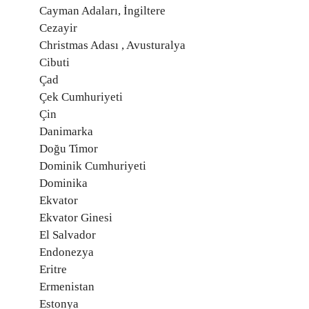
Cayman Adaları, İngiltere
Cezayir
Christmas Adası , Avusturalya
Cibuti
Çad
Çek Cumhuriyeti
Çin
Danimarka
Doğu Timor
Dominik Cumhuriyeti
Dominika
Ekvator
Ekvator Ginesi
El Salvador
Endonezya
Eritre
Ermenistan
Estonya