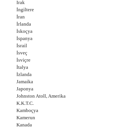
Irak
İngiltere
İran
İrlanda
İskoçya
İspanya
İsrail
İsveç
İsviçre
İtalya
İzlanda
Jamaika
Japonya
Johnston Atoll, Amerika
K.K.T.C.
Kamboçya
Kamerun
Kanada