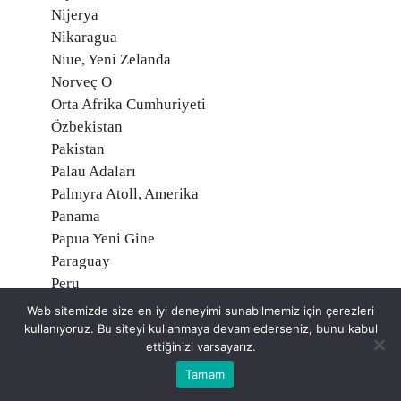
Nijerya
Nikaragua
Niue, Yeni Zelanda
Norveç O
Orta Afrika Cumhuriyeti
Özbekistan
Pakistan
Palau Adaları
Palmyra Atoll, Amerika
Panama
Papua Yeni Gine
Paraguay
Peru
Polonya
Web sitemizde size en iyi deneyimi sunabilmemiz için çerezleri
Portekiz
kullanıyoruz. Bu siteyi kullanmaya devam ederseniz, bunu kabul
ettiğinizi varsayarız.
Porto Riko, Amerika
Reunion, Fransa
Tamam
Romanya