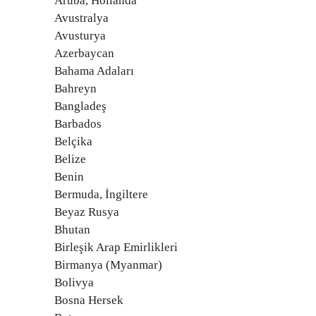
Aruba, Hollanda
Avustralya
Avusturya
Azerbaycan
Bahama Adaları
Bahreyn
Bangladeş
Barbados
Belçika
Belize
Benin
Bermuda, İngiltere
Beyaz Rusya
Bhutan
Birleşik Arap Emirlikleri
Birmanya (Myanmar)
Bolivya
Bosna Hersek