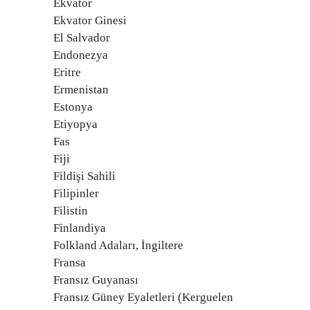
Ekvator
Ekvator Ginesi
El Salvador
Endonezya
Eritre
Ermenistan
Estonya
Etiyopya
Fas
Fiji
Fildişi Sahili
Filipinler
Filistin
Finlandiya
Folkland Adaları, İngiltere
Fransa
Fransız Guyanası
Fransız Güney Eyaletleri (Kerguelen