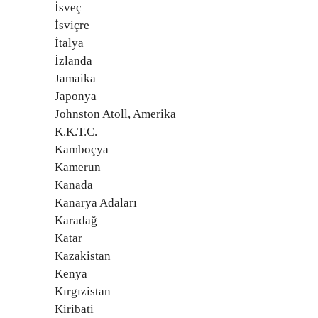
İsveç
İsviçre
İtalya
İzlanda
Jamaika
Japonya
Johnston Atoll, Amerika
K.K.T.C.
Kamboçya
Kamerun
Kanada
Kanarya Adaları
Karadağ
Katar
Kazakistan
Kenya
Kırgızistan
Kiribati