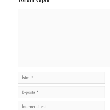
Yorum yapın
Yorum
İsim
E-
posta
İnternet