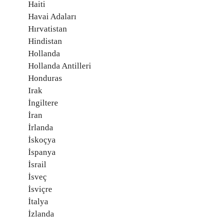
Haiti
Havai Adaları
Hırvatistan
Hindistan
Hollanda
Hollanda Antilleri
Honduras
Irak
İngiltere
İran
İrlanda
İskoçya
İspanya
İsrail
İsveç
İsviçre
İtalya
İzlanda