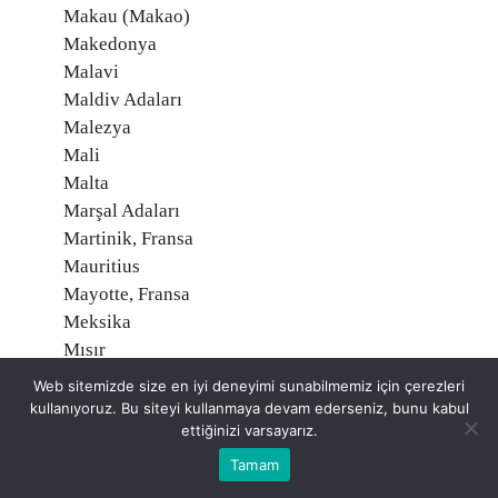
Makau (Makao)
Makedonya
Malavi
Maldiv Adaları
Malezya
Mali
Malta
Marşal Adaları
Martinik, Fransa
Mauritius
Mayotte, Fransa
Meksika
Mısır
Midway Adaları, Amerika
Web sitemizde size en iyi deneyimi sunabilmemiz için çerezleri
Mikronezya
kullanıyoruz. Bu siteyi kullanmaya devam ederseniz, bunu kabul
ettiğinizi varsayarız.
Moğolistan
Moldavya
Tamam
Monako