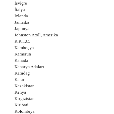
İsviçre
İtalya
İzlanda
Jamaika
Japonya
Johnston Atoll, Amerika
K.K.T.C.
Kamboçya
Kamerun
Kanada
Kanarya Adaları
Karadağ
Katar
Kazakistan
Kenya
Kırgızistan
Kiribati
Kolombiya