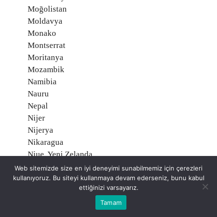
Moğolistan
Moldavya
Monako
Montserrat
Moritanya
Mozambik
Namibia
Nauru
Nepal
Nijer
Nijerya
Nikaragua
Niue, Yeni Zelanda
Norveç O
Web sitemizde size en iyi deneyimi sunabilmemiz için çerezleri
Orta Afrika Cumhuriyeti
kullanıyoruz. Bu siteyi kullanmaya devam ederseniz, bunu kabul
ettiğinizi varsayarız.
Özbekistan
Pakistan
Tamam
Palau Adaları