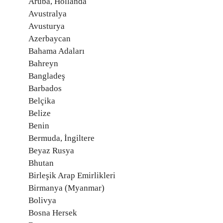
Aruba, Hollanda
Avustralya
Avusturya
Azerbaycan
Bahama Adaları
Bahreyn
Bangladeş
Barbados
Belçika
Belize
Benin
Bermuda, İngiltere
Beyaz Rusya
Bhutan
Birleşik Arap Emirlikleri
Birmanya (Myanmar)
Bolivya
Bosna Hersek