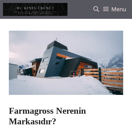
İçeriğe
Menu
atla
Farmagross Nerenin
Markasıdır?