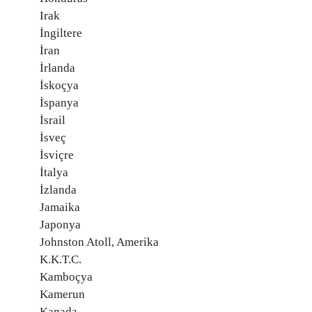
Irak
İngiltere
İran
İrlanda
İskoçya
İspanya
İsrail
İsveç
İsviçre
İtalya
İzlanda
Jamaika
Japonya
Johnston Atoll, Amerika
K.K.T.C.
Kamboçya
Kamerun
Kanada