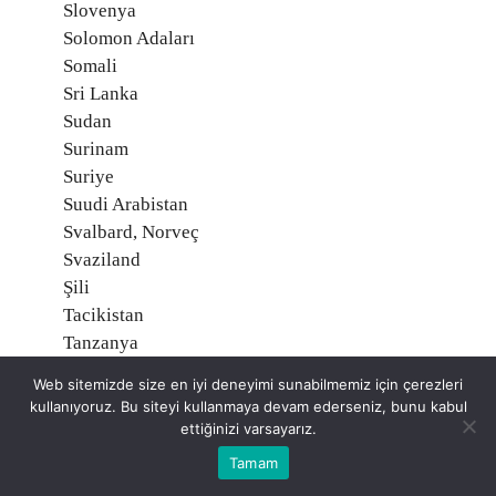
Slovenya
Solomon Adaları
Somali
Sri Lanka
Sudan
Surinam
Suriye
Suudi Arabistan
Svalbard, Norveç
Svaziland
Şili
Tacikistan
Tanzanya
Tayland
Web sitemizde size en iyi deneyimi sunabilmemiz için çerezleri
Tayvan
kullanıyoruz. Bu siteyi kullanmaya devam ederseniz, bunu kabul
Togo
ettiğinizi varsayarız.
Tonga
Tamam
Trinidad ve Tobago