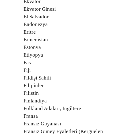
Ekvator
Ekvator Ginesi
El Salvador
Endonezya
Eritre
Ermenistan
Estonya
Etiyopya
Fas
Fiji
Fildişi Sahili
Filipinler
Filistin
Finlandiya
Folkland Adaları, İngiltere
Fransa
Fransız Guyanası
Fransız Güney Eyaletleri (Kerguelen