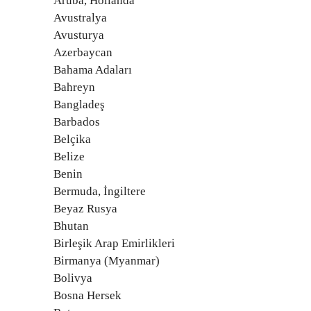
Aruba, Hollanda
Avustralya
Avusturya
Azerbaycan
Bahama Adaları
Bahreyn
Bangladeş
Barbados
Belçika
Belize
Benin
Bermuda, İngiltere
Beyaz Rusya
Bhutan
Birleşik Arap Emirlikleri
Birmanya (Myanmar)
Bolivya
Bosna Hersek