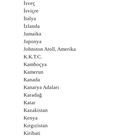
İsveç
İsviçre
İtalya
İzlanda
Jamaika
Japonya
Johnston Atoll, Amerika
K.K.T.C.
Kamboçya
Kamerun
Kanada
Kanarya Adaları
Karadağ
Katar
Kazakistan
Kenya
Kırgızistan
Kiribati