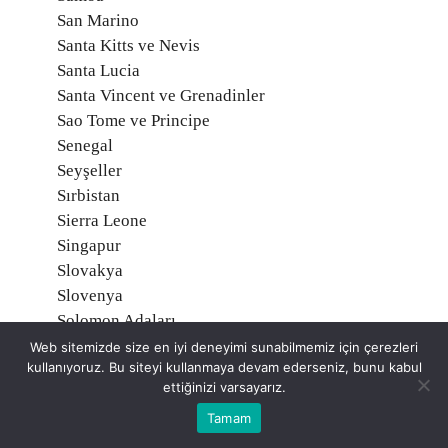
San Marino
Santa Kitts ve Nevis
Santa Lucia
Santa Vincent ve Grenadinler
Sao Tome ve Principe
Senegal
Seyşeller
Sırbistan
Sierra Leone
Singapur
Slovakya
Slovenya
Solomon Adaları
Somali
Web sitemizde size en iyi deneyimi sunabilmemiz için çerezleri
kullanıyoruz. Bu siteyi kullanmaya devam ederseniz, bunu kabul
Sri Lanka
ettiğinizi varsayarız.
Sudan
Tamam
Surinam
Suriye