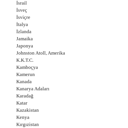
İsrail
İsveç
İsviçre
İtalya
İzlanda
Jamaika
Japonya
Johnston Atoll, Amerika
K.K.T.C.
Kamboçya
Kamerun
Kanada
Kanarya Adaları
Karadağ
Katar
Kazakistan
Kenya
Kırgızistan