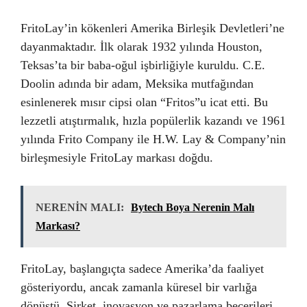
FritoLay’in kökenleri Amerika Birleşik Devletleri’ne
dayanmaktadır. İlk olarak 1932 yılında Houston,
Teksas’ta bir baba-oğul işbirliğiyle kuruldu. C.E.
Doolin adında bir adam, Meksika mutfağından
esinlenerek mısır cipsi olan “Fritos”u icat etti. Bu
lezzetli atıştırmalık, hızla popülerlik kazandı ve 1961
yılında Frito Company ile H.W. Lay & Company’nin
birleşmesiyle FritoLay markası doğdu.
NERENİN MALI:
Bytech Boya Nerenin Malı
Markası?
FritoLay, başlangıçta sadece Amerika’da faaliyet
gösteriyordu, ancak zamanla küresel bir varlığa
dönüştü. Şirket, inovasyon ve pazarlama becerileri