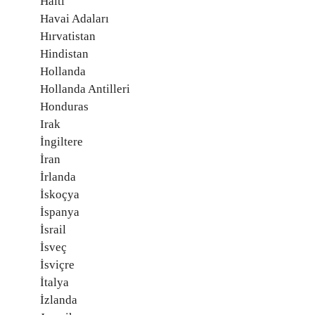
Haiti
Havai Adaları
Hırvatistan
Hindistan
Hollanda
Hollanda Antilleri
Honduras
Irak
İngiltere
İran
İrlanda
İskoçya
İspanya
İsrail
İsveç
İsviçre
İtalya
İzlanda