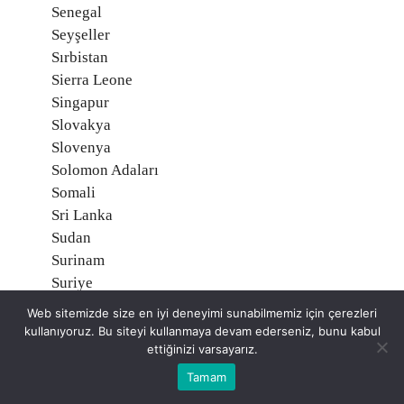
Senegal
Seyşeller
Sırbistan
Sierra Leone
Singapur
Slovakya
Slovenya
Solomon Adaları
Somali
Sri Lanka
Sudan
Surinam
Suriye
Suudi Arabistan
Web sitemizde size en iyi deneyimi sunabilmemiz için çerezleri
Svalbard, Norveç
kullanıyoruz. Bu siteyi kullanmaya devam ederseniz, bunu kabul
Svaziland
ettiğinizi varsayarız.
Şili
Tamam
Tacikistan