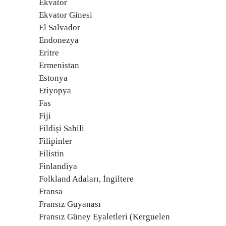
Ekvator
Ekvator Ginesi
El Salvador
Endonezya
Eritre
Ermenistan
Estonya
Etiyopya
Fas
Fiji
Fildişi Sahili
Filipinler
Filistin
Finlandiya
Folkland Adaları, İngiltere
Fransa
Fransız Guyanası
Fransız Güney Eyaletleri (Kerguelen