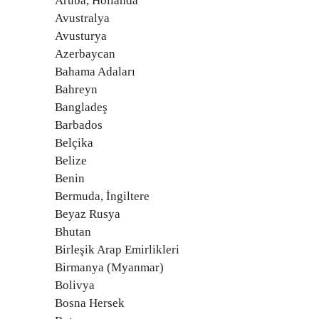
Aruba, Hollanda
Avustralya
Avusturya
Azerbaycan
Bahama Adaları
Bahreyn
Bangladeş
Barbados
Belçika
Belize
Benin
Bermuda, İngiltere
Beyaz Rusya
Bhutan
Birleşik Arap Emirlikleri
Birmanya (Myanmar)
Bolivya
Bosna Hersek