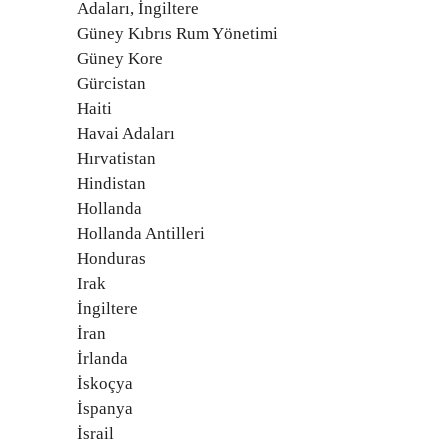
Adaları, İngiltere
Güney Kıbrıs Rum Yönetimi
Güney Kore
Gürcistan
Haiti
Havai Adaları
Hırvatistan
Hindistan
Hollanda
Hollanda Antilleri
Honduras
Irak
İngiltere
İran
İrlanda
İskoçya
İspanya
İsrail