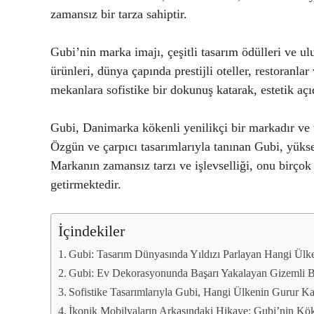
zamansız bir tarza sahiptir.
Gubi’nin marka imajı, çeşitli tasarım ödülleri ve ulu
ürünleri, dünya çapında prestijli oteller, restoranlar
mekanlara sofistike bir dokunuş katarak, estetik aç
Gubi, Danimarka kökenli yenilikçi bir markadır ve 
Özgün ve çarpıcı tasarımlarıyla tanınan Gubi, yükse
Markanın zamansız tarzı ve işlevselliği, onu birçok
getirmektedir.
İçindekiler
Gubi: Tasarım Dünyasında Yıldızı Parlayan Hangi Ülk
Gubi: Ev Dekorasyonunda Başarı Yakalayan Gizemli 
Sofistike Tasarımlarıyla Gubi, Hangi Ülkenin Gurur K
İkonik Mobilyaların Arkasındaki Hikaye: Gubi’nin Kö