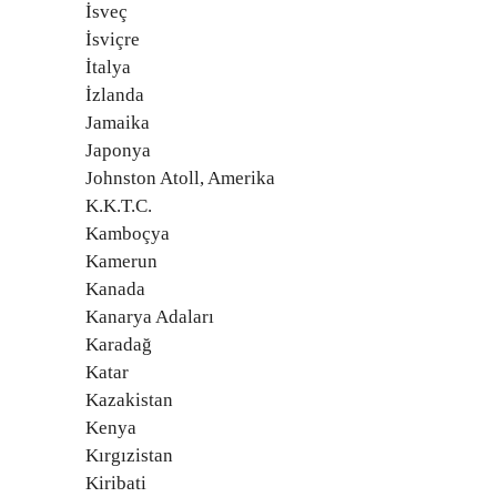
İsveç
İsviçre
İtalya
İzlanda
Jamaika
Japonya
Johnston Atoll, Amerika
K.K.T.C.
Kamboçya
Kamerun
Kanada
Kanarya Adaları
Karadağ
Katar
Kazakistan
Kenya
Kırgızistan
Kiribati