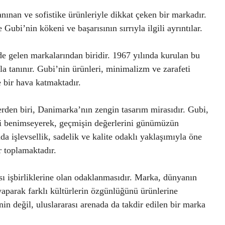
ınan ve sofistike ürünleriyle dikkat çeken bir markadır.
ubi’nin kökeni ve başarısının sırrıyla ilgili ayrıntılar.
 gelen markalarından biridir. 1967 yılında kurulan bu
yla tanınır. Gubi’nin ürünleri, minimalizm ve zarafeti
e bir hava katmaktadır.
erden biri, Danimarka’nın zengin tasarım mirasıdır. Gubi,
ni benimseyerek, geçmişin değerlerini günümüzün
nda işlevsellik, sadelik ve kalite odaklı yaklaşımıyla öne
r toplamaktadır.
ası işbirliklerine olan odaklanmasıdır. Marka, dünyanın
 yaparak farklı kültürlerin özgünlüğünü ürünlerine
in değil, uluslararası arenada da takdir edilen bir marka