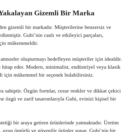
Yakalayan Gizemli Bir Marka
en gizemli bir markadır. Müşterilerine benzersiz ve
edinmiştir. Gubi’nin canlı ve etkileyici parçaları,
için mükemmeldir.
r atmosfer oluşturmayı hedefleyen müşteriler için idealdir.
e hitap eder. Modern, minimalist, endüstriyel veya klasik
ili için mükemmel bir seçenek bulabilirsiniz.
ara sahiptir. Özgün formlar, cesur renkler ve dikkat çekici
 özgü ve zarif tasarımlarıyla Gubi, evinizi kişisel bir
stetiği bir araya getiren ürünlerinde yatmaktadır. Üretim
, uzun ömürlü ve güvenilir ürünler sunar. Gubi’nin bir