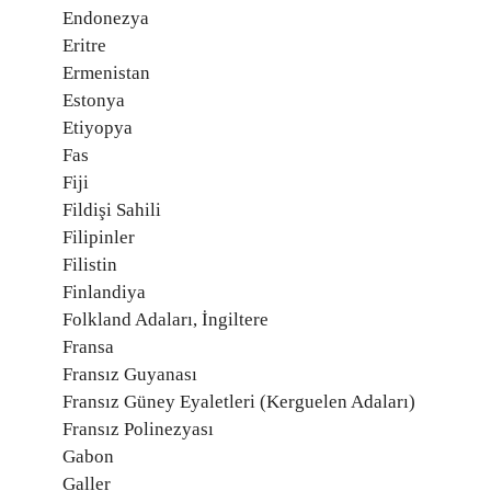
Endonezya
Eritre
Ermenistan
Estonya
Etiyopya
Fas
Fiji
Fildişi Sahili
Filipinler
Filistin
Finlandiya
Folkland Adaları, İngiltere
Fransa
Fransız Guyanası
Fransız Güney Eyaletleri (Kerguelen Adaları)
Fransız Polinezyası
Gabon
Galler