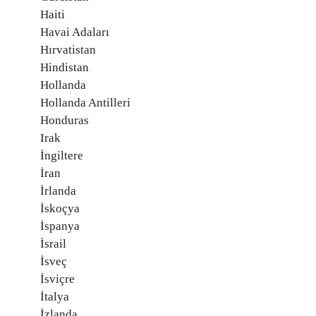
Haiti
Havai Adaları
Hırvatistan
Hindistan
Hollanda
Hollanda Antilleri
Honduras
Irak
İngiltere
İran
İrlanda
İskoçya
İspanya
İsrail
İsveç
İsviçre
İtalya
İzlanda