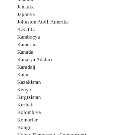
Jamaika
Japonya
Johnston Atoll, Amerika
K.K.T.C.
Kamboçya
Kamerun
Kanada
Kanarya Adaları
Karadağ
Katar
Kazakistan
Kenya
Kırgızistan
Kiribati
Kolombiya
Komorlar
Kongo
Kongo Demokratik Cumhuriyeti