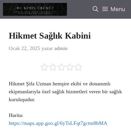
İçeriğe
Menu
atla
Hikmet Sağlık Kabini
Ocak 22, 2025
yazar
admin
Hikmet Şifa Uzman hemşire ekibi ve donanımlı
ekipmanlarıyla özel sağlık hizmetleri veren bir sağlık
kuruluşudur.
Harita:
https://maps.app.goo.gl/6yTsLFqt7gctm8bMA