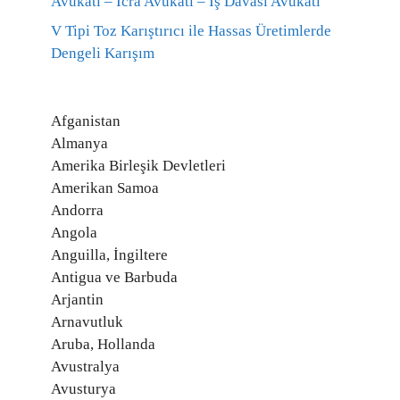
Avukatı – İcra Avukatı – İş Davası Avukatı
V Tipi Toz Karıştırıcı ile Hassas Üretimlerde
Dengeli Karışım
Afganistan
Almanya
Amerika Birleşik Devletleri
Amerikan Samoa
Andorra
Angola
Anguilla, İngiltere
Antigua ve Barbuda
Arjantin
Arnavutluk
Aruba, Hollanda
Avustralya
Avusturya