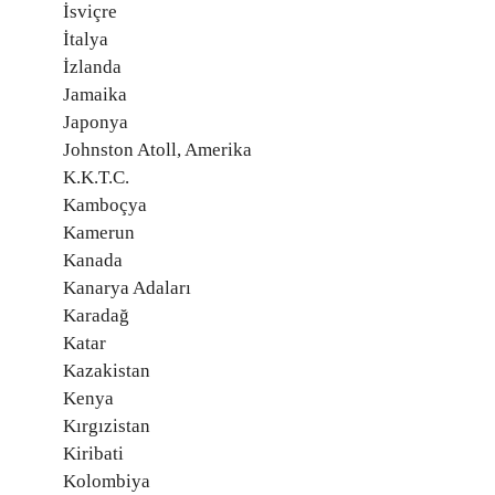
İsviçre
İtalya
İzlanda
Jamaika
Japonya
Johnston Atoll, Amerika
K.K.T.C.
Kamboçya
Kamerun
Kanada
Kanarya Adaları
Karadağ
Katar
Kazakistan
Kenya
Kırgızistan
Kiribati
Kolombiya