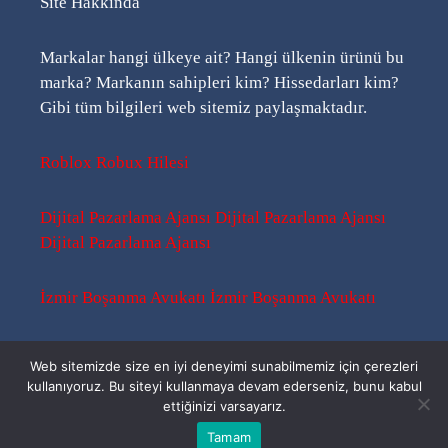
Site Hakkında
Markalar hangi ülkeye ait? Hangi ülkenin ürünü bu
marka? Markanın sahipleri kim? Hissedarları kim?
Gibi tüm bilgileri web sitemiz paylaşmaktadır.
Roblox Robux Hilesi
Dijital Pazarlama Ajansı
Dijital Pazarlama Ajansı
Dijital Pazarlama Ajansı
İzmir Boşanma Avukatı
İzmir Boşanma Avukatı
Sitemap
-
Sitemap
-
Rss
Web sitemizde size en iyi deneyimi sunabilmemiz için çerezleri
kullanıyoruz. Bu siteyi kullanmaya devam ederseniz, bunu kabul
ettiğinizi varsayarız.
Bu Kimin Ürünü ? | 2026 ©
Tamam