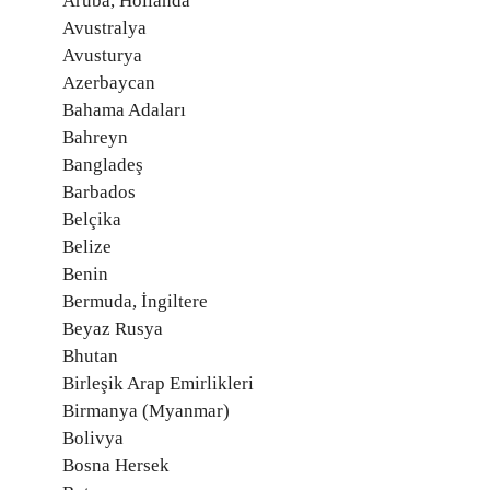
Aruba, Hollanda
Avustralya
Avusturya
Azerbaycan
Bahama Adaları
Bahreyn
Bangladeş
Barbados
Belçika
Belize
Benin
Bermuda, İngiltere
Beyaz Rusya
Bhutan
Birleşik Arap Emirlikleri
Birmanya (Myanmar)
Bolivya
Bosna Hersek