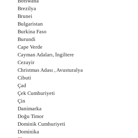
Botswana
Brezilya
Brunei
Bulgaristan
Burkina Faso
Burundi
Cape Verde
Cayman Adaları, İngiltere
Cezayir
Christmas Adası , Avusturalya
Cibuti
Çad
Çek Cumhuriyeti
Çin
Danimarka
Doğu Timor
Dominik Cumhuriyeti
Dominika