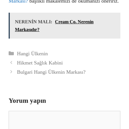
Markası?
başlıklı makalemizi de okumanızı öneririz.
NERENİN MALI:
Cream Co. Nerenin
Markasıdır?
Kategoriler
Hangi Ülkenin
Hikmet Sağlık Kabini
Bulgari Hangi Ülkenin Markası?
Yorum yapın
Yorum