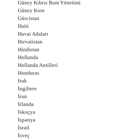
Güney Kıbrıs Rum Yönetimi
Güney Kore
Gürcistan
Haiti
Havai Adaları
Hırvatistan
Hindistan
Hollanda
Hollanda Antilleri
Honduras
Irak
İngiltere
İran
İrlanda
İskoçya
İspanya
İsrail
İsveç