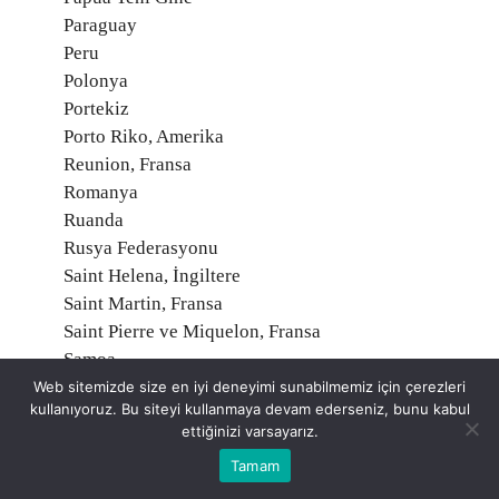
Paraguay
Peru
Polonya
Portekiz
Porto Riko, Amerika
Reunion, Fransa
Romanya
Ruanda
Rusya Federasyonu
Saint Helena, İngiltere
Saint Martin, Fransa
Saint Pierre ve Miquelon, Fransa
Samoa
San Marino
Web sitemizde size en iyi deneyimi sunabilmemiz için çerezleri
kullanıyoruz. Bu siteyi kullanmaya devam ederseniz, bunu kabul
Santa Kitts ve Nevis
ettiğinizi varsayarız.
Santa Lucia
Tamam
Santa Vincent ve Grenadinler
Sao Tome ve Principe