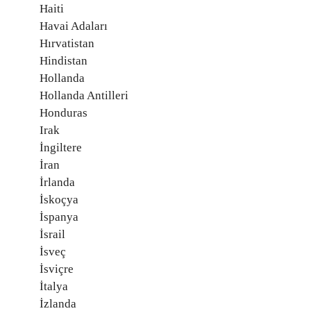
Haiti
Havai Adaları
Hırvatistan
Hindistan
Hollanda
Hollanda Antilleri
Honduras
Irak
İngiltere
İran
İrlanda
İskoçya
İspanya
İsrail
İsveç
İsviçre
İtalya
İzlanda