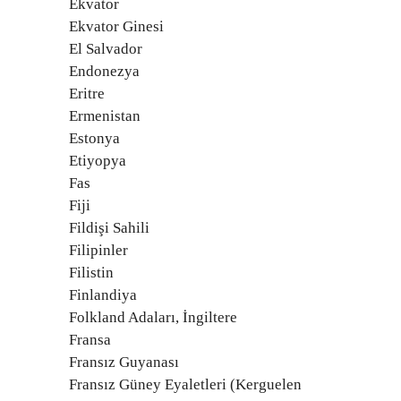
Ekvator
Ekvator Ginesi
El Salvador
Endonezya
Eritre
Ermenistan
Estonya
Etiyopya
Fas
Fiji
Fildişi Sahili
Filipinler
Filistin
Finlandiya
Folkland Adaları, İngiltere
Fransa
Fransız Guyanası
Fransız Güney Eyaletleri (Kerguelen