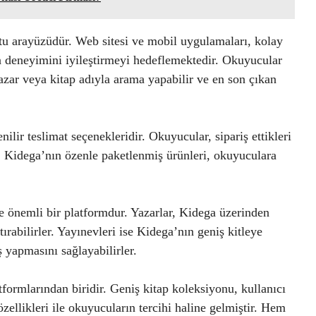
stu arayüzüdür. Web sitesi ve mobil uygulamaları, kolay
n deneyimini iyileştirmeyi hedeflemektedir. Okuyucular
, yazar veya kitap adıyla arama yapabilir ve en son çıkan
nilir teslimat seçenekleridir. Okuyucular, sipariş ettikleri
ca, Kidega’nın özenle paketlenmiş ürünleri, okuyuculara
e önemli bir platformdur. Yazarlar, Kidega üzerinden
tırabilirler. Yayınevleri ise Kidega’nın geniş kitleye
ş yapmasını sağlayabilirler.
tformlarından biridir. Geniş kitap koleksiyonu, kullanıcı
özellikleri ile okuyucuların tercihi haline gelmiştir. Hem