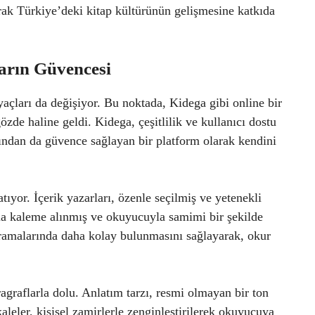
rak Türkiye’deki kitap kültürünün gelişmesine katkıda
arın Güvencesi
iyaçları da değişiyor. Bu noktada, Kidega gibi online bir
özde haline geldi. Kidega, çeşitlilik ve kullanıcı dostu
ından da güvence sağlayan bir platform olarak kendini
atıyor. İçerik yazarları, özenle seçilmiş ve yetenekli
yla kaleme alınmış ve okuyucuyla samimi bir şekilde
aramalarında daha kolay bulunmasını sağlayarak, okur
agraflarla dolu. Anlatım tarzı, resmi olmayan bir ton
aleler, kişisel zamirlerle zenginleştirilerek okuyucuya