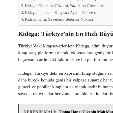
Kidega: Okurların Gözdesi, Yazarların Güvencesi
Kidega: İnternetin Kitaplara Açılan Penceresi
Kidega: Kitap Severlerin Buluşma Noktası
Kidega: Türkiye’nin En Hızlı Büyü
Türkiye’deki kitapseverler için Kidega, adını duyur
kitap satış platformu olarak, okuyuculara geniş bi
başarısının ardındaki faktörleri ve bu platformun ne
Kidega, Türkiye’deki en kapsamlı kitap stoğuna sahi
daha birçok konuda geniş bir yelpaze sunarak her t
güncel ve popüler kitaplara ek olarak nadir buluna
sayede, okuyucular her zaman aradıkları kitapları b
NERENİN MALI:
Tinmo Hangi Ülkenin Malı Mark