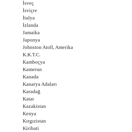
İsveç
İsviçre
İtalya
İzlanda
Jamaika
Japonya
Johnston Atoll, Amerika
K.K.T.C.
Kamboçya
Kamerun
Kanada
Kanarya Adaları
Karadağ
Katar
Kazakistan
Kenya
Kırgızistan
Kiribati