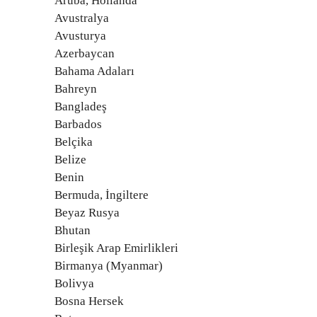
Aruba, Hollanda
Avustralya
Avusturya
Azerbaycan
Bahama Adaları
Bahreyn
Bangladeş
Barbados
Belçika
Belize
Benin
Bermuda, İngiltere
Beyaz Rusya
Bhutan
Birleşik Arap Emirlikleri
Birmanya (Myanmar)
Bolivya
Bosna Hersek