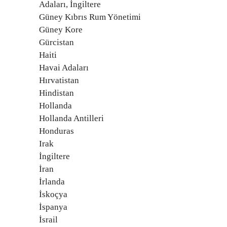
Adaları, İngiltere
Güney Kıbrıs Rum Yönetimi
Güney Kore
Gürcistan
Haiti
Havai Adaları
Hırvatistan
Hindistan
Hollanda
Hollanda Antilleri
Honduras
Irak
İngiltere
İran
İrlanda
İskoçya
İspanya
İsrail