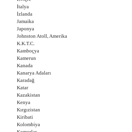
İtalya
İzlanda
Jamaika
Japonya
Johnston Atoll, Amerika
K.K.T.C.
Kamboçya
Kamerun
Kanada
Kanarya Adaları
Karadağ
Katar
Kazakistan
Kenya
Kırgızistan
Kiribati
Kolombiya
Komorlar