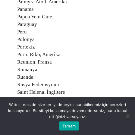
Palmyra Atoll, Amerika
Panama
Papua Yeni Gine
Paraguay
Peru
Polonya
Portekiz
Porto Riko, Amerika
Reunion, Fransa
Romanya
Ruanda
Rusya Federasyonu
Saint Helena, İngiltere
Saint Martin, Fransa
Web sitemizde size en iyi deneyimi sunabilmemiz için çerezleri
Saint Pierre ve Miquelon, Fransa
kullanıyoruz. Bu siteyi kullanmaya devam ederseniz, bunu kabul
Samoa
ettiğinizi varsayarız.
San Marino
Tamam
Santa Kitts ve Nevis