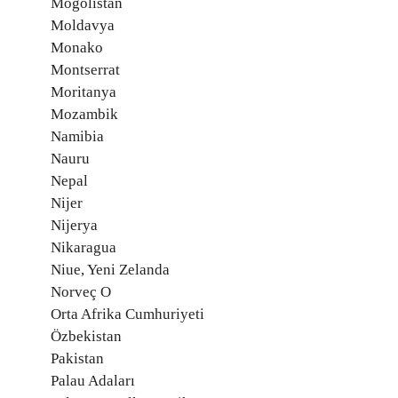
Moğolistan
Moldavya
Monako
Montserrat
Moritanya
Mozambik
Namibia
Nauru
Nepal
Nijer
Nijerya
Nikaragua
Niue, Yeni Zelanda
Norveç O
Orta Afrika Cumhuriyeti
Özbekistan
Pakistan
Palau Adaları