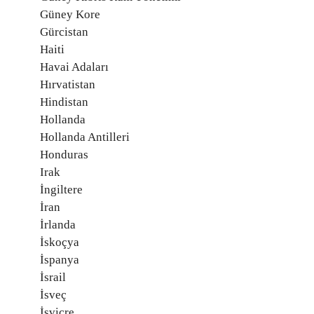
Güney Kore
Gürcistan
Haiti
Havai Adaları
Hırvatistan
Hindistan
Hollanda
Hollanda Antilleri
Honduras
Irak
İngiltere
İran
İrlanda
İskoçya
İspanya
İsrail
İsveç
İsviçre