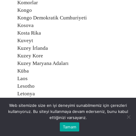
Komorlar
Kongo
Kongo Demokratik Cumhuriyeti
Kosova
Kosta Rika
Kuveyt
Kuzey İrlanda
Kuzey Kore
Kuzey Maryana Adaları
Küba
Laos
Lesotho
Letonya
Liberya
Web sitemizde size en iyi deneyimi sunabilmemiz için çerezleri
Libya
kullanıyoruz. Bu siteyi kullanmaya devam ederseniz, bunu kabul
Liechtenstein
ettiğinizi varsayarız.
Litvanya
Tamam
Lübnan