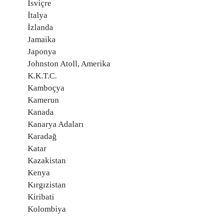
İsviçre
İtalya
İzlanda
Jamaika
Japonya
Johnston Atoll, Amerika
K.K.T.C.
Kamboçya
Kamerun
Kanada
Kanarya Adaları
Karadağ
Katar
Kazakistan
Kenya
Kırgızistan
Kiribati
Kolombiya