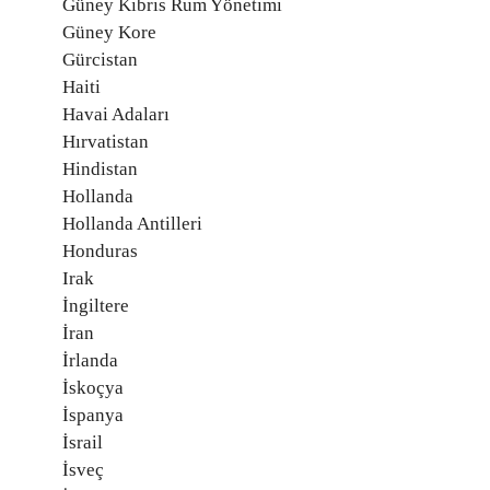
Güney Kıbrıs Rum Yönetimi
Güney Kore
Gürcistan
Haiti
Havai Adaları
Hırvatistan
Hindistan
Hollanda
Hollanda Antilleri
Honduras
Irak
İngiltere
İran
İrlanda
İskoçya
İspanya
İsrail
İsveç