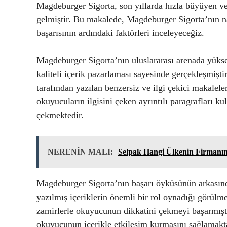
Magdeburger Sigorta, son yıllarda hızla büyüyen ve u
gelmiştir. Bu makalede, Magdeburger Sigorta’nın nas
başarısının ardındaki faktörleri inceleyeceğiz.
Magdeburger Sigorta’nın uluslararası arenada yükseliş
kaliteli içerik pazarlaması sayesinde gerçekleşmiştir
tarafından yazılan benzersiz ve ilgi çekici makalel
okuyucuların ilgisini çeken ayrıntılı paragrafları 
çekmektedir.
NERENİN MALI:
Selpak Hangi Ülkenin Firmanı
Magdeburger Sigorta’nın başarı öyküsünün arkasında
yazılmış içeriklerin önemli bir rol oynadığı görülme
zamirlerle okuyucunun dikkatini çekmeyi başarmıştır
okuyucunun içerikle etkileşim kurmasını sağlamaktad