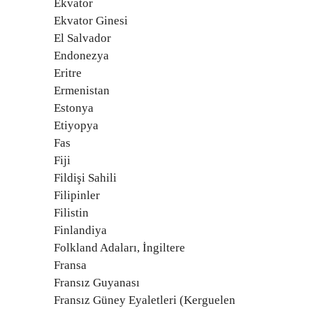
Ekvator
Ekvator Ginesi
El Salvador
Endonezya
Eritre
Ermenistan
Estonya
Etiyopya
Fas
Fiji
Fildişi Sahili
Filipinler
Filistin
Finlandiya
Folkland Adaları, İngiltere
Fransa
Fransız Guyanası
Fransız Güney Eyaletleri (Kerguelen