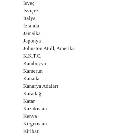
İsveç
İsviçre
İtalya
İzlanda
Jamaika
Japonya
Johnston Atoll, Amerika
K.K.T.C.
Kamboçya
Kamerun
Kanada
Kanarya Adaları
Karadağ
Katar
Kazakistan
Kenya
Kırgızistan
Kiribati