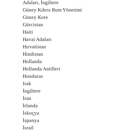
Adaları, İngiltere
Güney Kıbrıs Rum Yönetimi
Güney Kore
Gürcistan
Haiti
Havai Adaları
Hırvatistan
Hindistan
Hollanda
Hollanda Antilleri
Honduras
Irak
İngiltere
İran
İrlanda
İskoçya
İspanya
İsrail