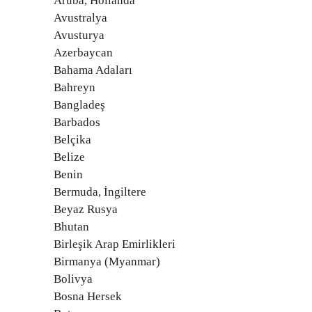
Aruba, Hollanda
Avustralya
Avusturya
Azerbaycan
Bahama Adaları
Bahreyn
Bangladeş
Barbados
Belçika
Belize
Benin
Bermuda, İngiltere
Beyaz Rusya
Bhutan
Birleşik Arap Emirlikleri
Birmanya (Myanmar)
Bolivya
Bosna Hersek