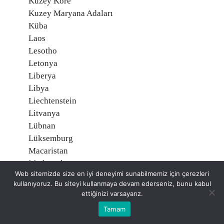
Kuzey Kore
Kuzey Maryana Adaları
Küba
Laos
Lesotho
Letonya
Liberya
Libya
Liechtenstein
Litvanya
Lübnan
Lüksemburg
Macaristan
Madagaskar
Web sitemizde size en iyi deneyimi sunabilmemiz için çerezleri
Makau (Makao)
kullanıyoruz. Bu siteyi kullanmaya devam ederseniz, bunu kabul
Makedonya
ettiğinizi varsayarız.
Malavi
Tamam
Maldiv Adaları