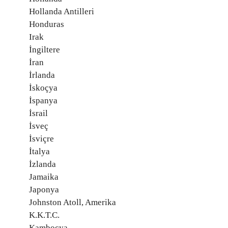
Hollanda Antilleri
Honduras
Irak
İngiltere
İran
İrlanda
İskoçya
İspanya
İsrail
İsveç
İsviçre
İtalya
İzlanda
Jamaika
Japonya
Johnston Atoll, Amerika
K.K.T.C.
Kamboçya