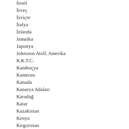
İsrail
İsveç
İsviçre
İtalya
İzlanda
Jamaika
Japonya
Johnston Atoll, Amerika
K.K.T.C.
Kamboçya
Kamerun
Kanada
Kanarya Adaları
Karadağ
Katar
Kazakistan
Kenya
Kırgızistan