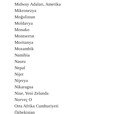
Midway Adaları, Amerika
Mikronezya
Moğolistan
Moldavya
Monako
Montserrat
Moritanya
Mozambik
Namibia
Nauru
Nepal
Nijer
Nijerya
Nikaragua
Niue, Yeni Zelanda
Norveç O
Orta Afrika Cumhuriyeti
Özbekistan