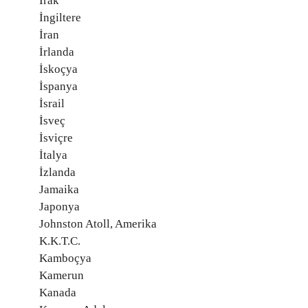
Irak
İngiltere
İran
İrlanda
İskoçya
İspanya
İsrail
İsveç
İsviçre
İtalya
İzlanda
Jamaika
Japonya
Johnston Atoll, Amerika
K.K.T.C.
Kamboçya
Kamerun
Kanada