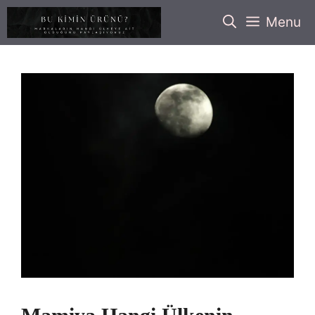
İçeriğe
Menu
atla