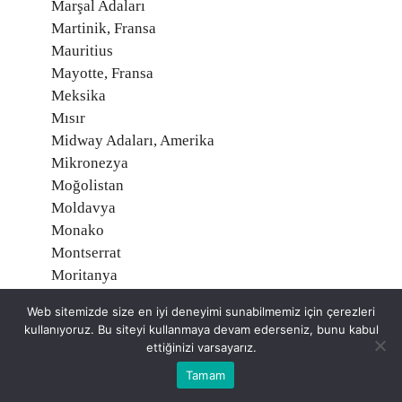
Marşal Adaları
Martinik, Fransa
Mauritius
Mayotte, Fransa
Meksika
Mısır
Midway Adaları, Amerika
Mikronezya
Moğolistan
Moldavya
Monako
Montserrat
Moritanya
Mozambik
Web sitemizde size en iyi deneyimi sunabilmemiz için çerezleri
Namibia
kullanıyoruz. Bu siteyi kullanmaya devam ederseniz, bunu kabul
Nauru
ettiğinizi varsayarız.
Nepal
Tamam
Nijer