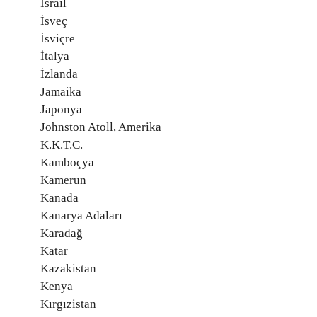
İsrail
İsveç
İsviçre
İtalya
İzlanda
Jamaika
Japonya
Johnston Atoll, Amerika
K.K.T.C.
Kamboçya
Kamerun
Kanada
Kanarya Adaları
Karadağ
Katar
Kazakistan
Kenya
Kırgızistan