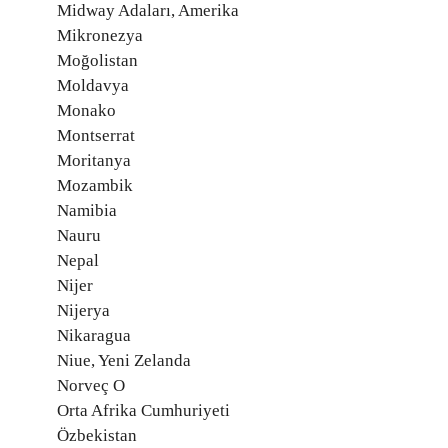
Midway Adaları, Amerika
Mikronezya
Moğolistan
Moldavya
Monako
Montserrat
Moritanya
Mozambik
Namibia
Nauru
Nepal
Nijer
Nijerya
Nikaragua
Niue, Yeni Zelanda
Norveç O
Orta Afrika Cumhuriyeti
Özbekistan