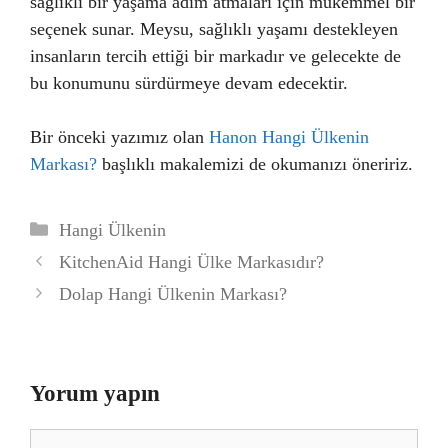
sağlıklı bir yaşama adım atmaları için mükemmel bir
seçenek sunar. Meysu, sağlıklı yaşamı destekleyen
insanların tercih ettiği bir markadır ve gelecekte de
bu konumunu sürdürmeye devam edecektir.
Bir önceki yazımız olan
Hanon Hangi Ülkenin
Markası?
başlıklı makalemizi de okumanızı öneririz.
Kategoriler
Hangi Ülkenin
KitchenAid Hangi Ülke Markasıdır?
Dolap Hangi Ülkenin Markası?
Yorum yapın
Yorum