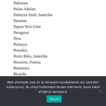
Pakistan
Palau Adaları
Palmyra Atoll, Amerika
Panama
Papua Yeni Gine
Paraguay
Peru
Polonya
Portekiz
Porto Riko, Amerika
Reunion, Fransa
Romanya
Ruanda
Rusya Federasyonu
Web sitemizde size en iyi deneyimi sunabilmemiz için çerezleri
Saint Helena, İngiltere
kullanıyoruz. Bu siteyi kullanmaya devam ederseniz, bunu kabul
Saint Martin, Fransa
ettiğinizi varsayarız.
Saint Pierre ve Miquelon, Fransa
Tamam
Samoa