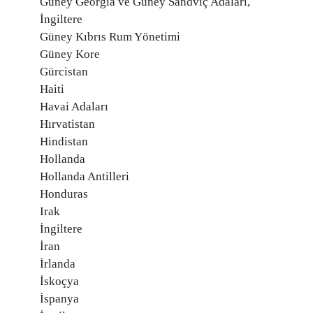
Güney Georgia ve Güney Sandviç Adaları,
İngiltere
Güney Kıbrıs Rum Yönetimi
Güney Kore
Gürcistan
Haiti
Havai Adaları
Hırvatistan
Hindistan
Hollanda
Hollanda Antilleri
Honduras
Irak
İngiltere
İran
İrlanda
İskoçya
İspanya