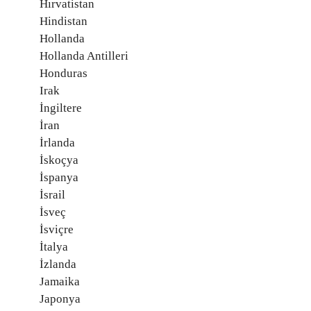
Hırvatistan
Hindistan
Hollanda
Hollanda Antilleri
Honduras
Irak
İngiltere
İran
İrlanda
İskoçya
İspanya
İsrail
İsveç
İsviçre
İtalya
İzlanda
Jamaika
Japonya