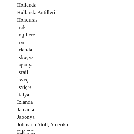
Hollanda
Hollanda Antilleri
Honduras
Irak
İngiltere
İran
İrlanda
İskoçya
İspanya
İsrail
İsveç
İsviçre
İtalya
İzlanda
Jamaika
Japonya
Johnston Atoll, Amerika
K.K.T.C.