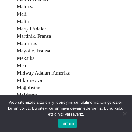
Malezya
Mali
Malta
Marşal Adaları
Martinik, Fransa
Mauritius
Mayotte, Fransa
Meksika
Mısır
Midway Adaları, Amerika
Mikronezya
Moğolistan
Moldavya
Monako
Web sitemizde size en iyi deneyimi sunabilmemiz için çerezleri
kullanıyoruz. Bu siteyi kullanmaya devam ederseniz, bunu kabul
Montserrat
ettiğinizi varsayarız.
Moritanya
Tamam
Mozambik
Namibia