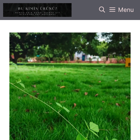
İçeriğe
Menu
atla