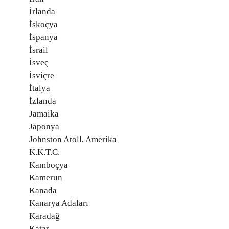
İrlanda
İskoçya
İspanya
İsrail
İsveç
İsviçre
İtalya
İzlanda
Jamaika
Japonya
Johnston Atoll, Amerika
K.K.T.C.
Kamboçya
Kamerun
Kanada
Kanarya Adaları
Karadağ
Katar