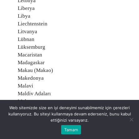
Letonya
Liberya
Libya
Liechtenstein
Litvanya
Lübnan
Lüksemburg
Macaristan
Madagaskar
Makau (Makao)
Makedonya
Malavi
Maldiv Adaları
Malezya
Web sitemizde size en iyi deneyimi sunabilmemiz için çerezleri
Mali
kullanıyoruz. Bu siteyi kullanmaya devam ederseniz, bunu kabul
Malta
ettiğinizi varsayarız.
Marşal Adaları
Tamam
Martinik, Fransa