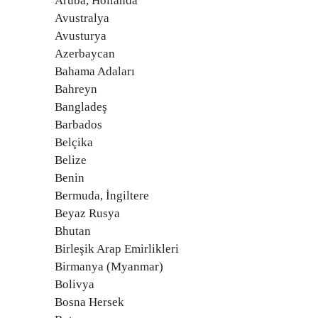
Aruba, Hollanda
Avustralya
Avusturya
Azerbaycan
Bahama Adaları
Bahreyn
Bangladeş
Barbados
Belçika
Belize
Benin
Bermuda, İngiltere
Beyaz Rusya
Bhutan
Birleşik Arap Emirlikleri
Birmanya (Myanmar)
Bolivya
Bosna Hersek