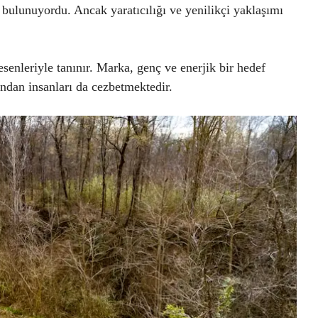
 bulunuyordu. Ancak yaratıcılığı ve yenilikçi yaklaşımı
senleriyle tanınır. Marka, genç ve enerjik bir hedef
ından insanları da cezbetmektedir.