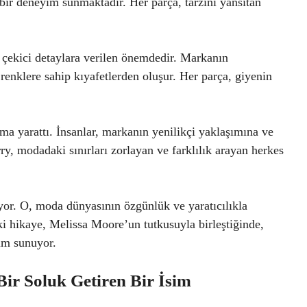
 bir deneyim sunmaktadır. Her parça, tarzını yansıtan
at çekici detaylara verilen önemdedir. Markanın
 renklere sahip kıyafetlerden oluşur. Her parça, giyenin
a yarattı. İnsanlar, markanın yenilikçi yaklaşımına ve
ry, modadaki sınırları zorlayan ve farklılık arayan herkes
yor. O, moda dünyasının özgünlük ve yaratıcılıkla
ki hikaye, Melissa Moore’un tutkusuyla birleştiğinde,
yim sunuyor.
r Soluk Getiren Bir İsim