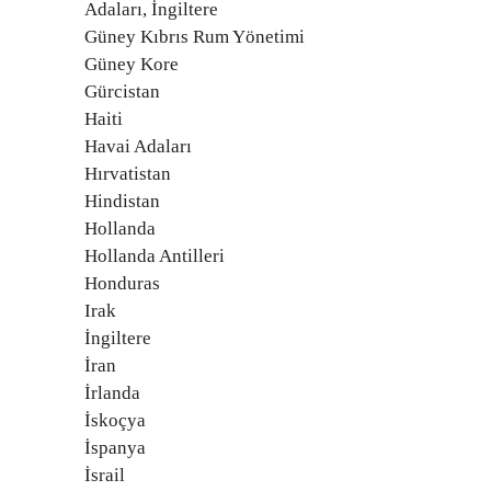
Adaları, İngiltere
Güney Kıbrıs Rum Yönetimi
Güney Kore
Gürcistan
Haiti
Havai Adaları
Hırvatistan
Hindistan
Hollanda
Hollanda Antilleri
Honduras
Irak
İngiltere
İran
İrlanda
İskoçya
İspanya
İsrail