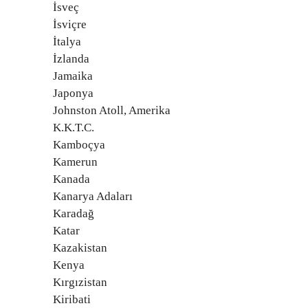
İsveç
İsviçre
İtalya
İzlanda
Jamaika
Japonya
Johnston Atoll, Amerika
K.K.T.C.
Kamboçya
Kamerun
Kanada
Kanarya Adaları
Karadağ
Katar
Kazakistan
Kenya
Kırgızistan
Kiribati