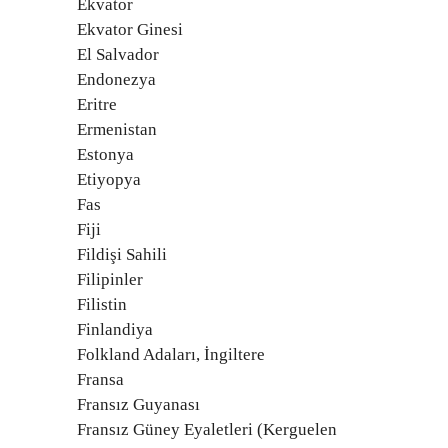
Ekvator
Ekvator Ginesi
El Salvador
Endonezya
Eritre
Ermenistan
Estonya
Etiyopya
Fas
Fiji
Fildişi Sahili
Filipinler
Filistin
Finlandiya
Folkland Adaları, İngiltere
Fransa
Fransız Guyanası
Fransız Güney Eyaletleri (Kerguelen