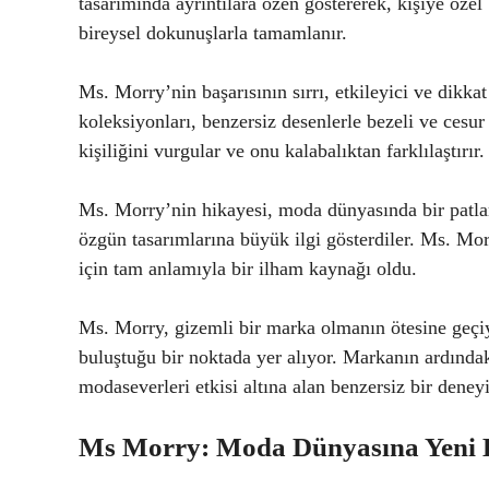
tasarımında ayrıntılara özen göstererek, kişiye özel
bireysel dokunuşlarla tamamlanır.
Ms. Morry’nin başarısının sırrı, etkileyici ve dikk
koleksiyonları, benzersiz desenlerle bezeli ve cesur
kişiliğini vurgular ve onu kalabalıktan farklılaştırır.
Ms. Morry’nin hikayesi, moda dünyasında bir patlam
özgün tasarımlarına büyük ilgi gösterdiler. Ms. Mor
için tam anlamıyla bir ilham kaynağı oldu.
Ms. Morry, gizemli bir marka olmanın ötesine geçi
buluştuğu bir noktada yer alıyor. Markanın ardında
modaseverleri etkisi altına alan benzersiz bir dene
Ms Morry: Moda Dünyasına Yeni Bi