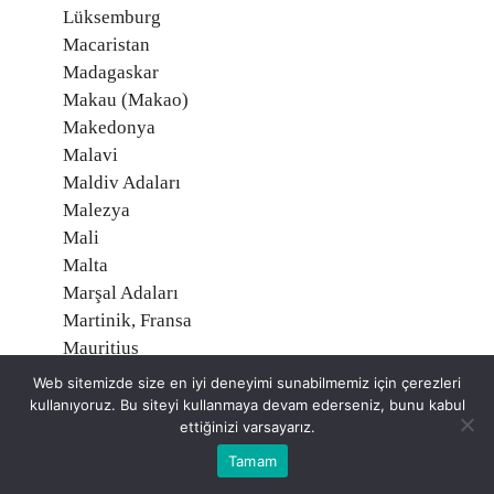
Lüksemburg
Macaristan
Madagaskar
Makau (Makao)
Makedonya
Malavi
Maldiv Adaları
Malezya
Mali
Malta
Marşal Adaları
Martinik, Fransa
Mauritius
Mayotte, Fransa
Web sitemizde size en iyi deneyimi sunabilmemiz için çerezleri
Meksika
kullanıyoruz. Bu siteyi kullanmaya devam ederseniz, bunu kabul
ettiğinizi varsayarız.
Mısır
Midway Adaları, Amerika
Tamam
Mikronezya