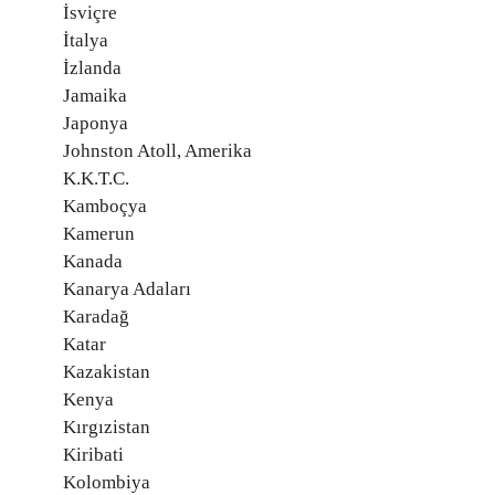
İsviçre
İtalya
İzlanda
Jamaika
Japonya
Johnston Atoll, Amerika
K.K.T.C.
Kamboçya
Kamerun
Kanada
Kanarya Adaları
Karadağ
Katar
Kazakistan
Kenya
Kırgızistan
Kiribati
Kolombiya