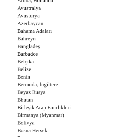
Aruba, Hollanda
Avustralya
Avusturya
Azerbaycan
Bahama Adaları
Bahreyn
Bangladeş
Barbados
Belçika
Belize
Benin
Bermuda, İngiltere
Beyaz Rusya
Bhutan
Birleşik Arap Emirlikleri
Birmanya (Myanmar)
Bolivya
Bosna Hersek