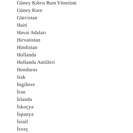
Güney Kıbrıs Rum Yönetimi
Güney Kore
Gürcistan
Haiti
Havai Adaları
Hırvatistan
Hindistan
Hollanda
Hollanda Antilleri
Honduras
Irak
İngiltere
İran
İrlanda
İskoçya
İspanya
İsrail
İsveç