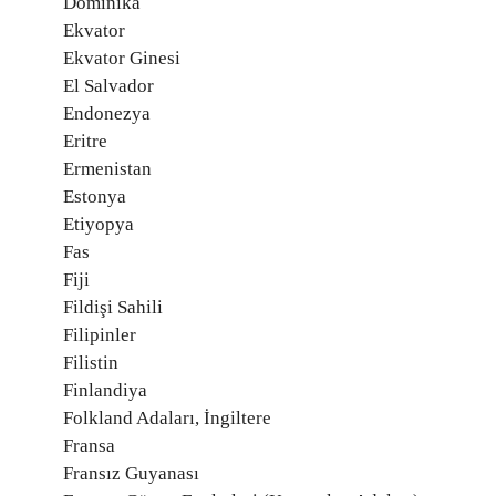
Dominika
Ekvator
Ekvator Ginesi
El Salvador
Endonezya
Eritre
Ermenistan
Estonya
Etiyopya
Fas
Fiji
Fildişi Sahili
Filipinler
Filistin
Finlandiya
Folkland Adaları, İngiltere
Fransa
Fransız Guyanası