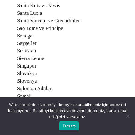
Santa Kitts ve Nevis
Santa Lucia
Santa Vincent ve Grenadinler
Sao Tome ve Principe
Senegal
Seyşeller
Sırbistan
Sierra Leone
Singapur
Slovakya
Slovenya
Solomon Adaları
Somali
Sri Lanka
Web sitemizde size en iyi deneyimi sunabilmemiz için çerezleri
kullanıyoruz. Bu siteyi kullanmaya devam ederseniz, bunu kabul
Sudan
ettiğinizi varsayarız.
Surinam
Suriye
Tamam
Suudi Arabistan