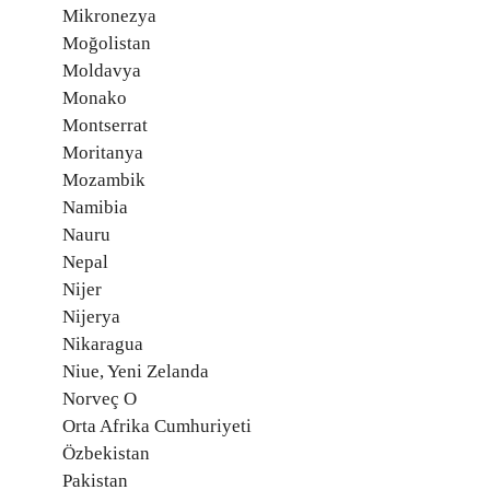
Mikronezya
Moğolistan
Moldavya
Monako
Montserrat
Moritanya
Mozambik
Namibia
Nauru
Nepal
Nijer
Nijerya
Nikaragua
Niue, Yeni Zelanda
Norveç O
Orta Afrika Cumhuriyeti
Özbekistan
Pakistan