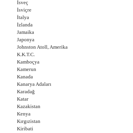
İsveç
İsviçre
İtalya
İzlanda
Jamaika
Japonya
Johnston Atoll, Amerika
K.K.T.C.
Kamboçya
Kamerun
Kanada
Kanarya Adaları
Karadağ
Katar
Kazakistan
Kenya
Kırgızistan
Kiribati