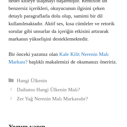
hedef kitleye ulaşmayı başarmıştır. Remixon’un
benzersiz içerikleri, okuyucunun ilgisini çeken
detaylı paragraflarla dolu olup, samimi bir dil
kullanılmaktadır. Aktif ses, kısa cümleler ve retorik
sorular gibi unsurlar da içeriğin etkisini artırarak
markanın yükselişini desteklemektedir.
Bir önceki yazımız olan
Kale Kilit Nerenin Malı
Markası?
başlıklı makalemizi de okumanızı öneririz.
Kategoriler
Hangi Ülkenin
Daihatsu Hangi Ülkenin Malı?
Zer Yağ Nerenin Malı Markasıdır?
Yorum yapın