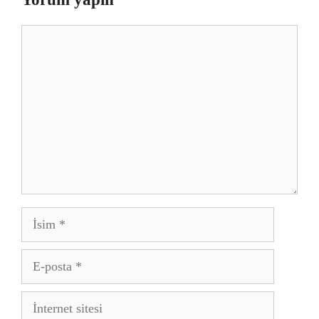
Yorum
İsim
E-
posta
İnternet