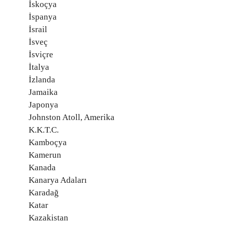
İskoçya
İspanya
İsrail
İsveç
İsviçre
İtalya
İzlanda
Jamaika
Japonya
Johnston Atoll, Amerika
K.K.T.C.
Kamboçya
Kamerun
Kanada
Kanarya Adaları
Karadağ
Katar
Kazakistan