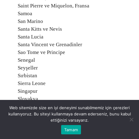
Saint Pierre ve Miquelon, Fransa
Samoa
San Marino
Santa Kitts ve Nevis
Santa Lucia
Santa Vincent ve Grenadinler
Sao Tome ve Principe
Senegal
Seyşeller
Sırbistan
Sierra Leone
Singapur
Slovakya
Slovenya
Web sitemizde size en iyi deneyimi sunabilmemiz için çerezleri
kullanıyoruz. Bu siteyi kullanmaya devam ederseniz, bunu kabul
Solomon Adaları
ettiğinizi varsayarız.
Somali
Sri Lanka
Tamam
Sudan