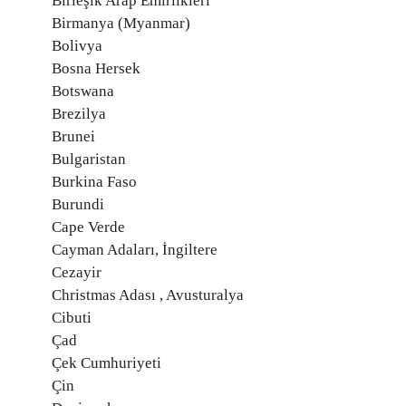
Birleşik Arap Emirlikleri
Birmanya (Myanmar)
Bolivya
Bosna Hersek
Botswana
Brezilya
Brunei
Bulgaristan
Burkina Faso
Burundi
Cape Verde
Cayman Adaları, İngiltere
Cezayir
Christmas Adası , Avusturalya
Cibuti
Çad
Çek Cumhuriyeti
Çin