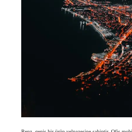
Renz, geniş bir ürün yelpazesine sahiptir. Ofis mo