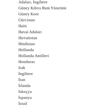
Adaları, İngiltere
Güney Kıbrıs Rum Yönetimi
Güney Kore
Gürcistan
Haiti
Havai Adaları
Hırvatistan
Hindistan
Hollanda
Hollanda Antilleri
Honduras
Irak
İngiltere
İran
İrlanda
İskoçya
İspanya
İsrail