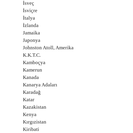
İsveç
İsviçre
İtalya
İzlanda
Jamaika
Japonya
Johnston Atoll, Amerika
K.K.T.C.
Kamboçya
Kamerun
Kanada
Kanarya Adaları
Karadağ
Katar
Kazakistan
Kenya
Kırgızistan
Kiribati