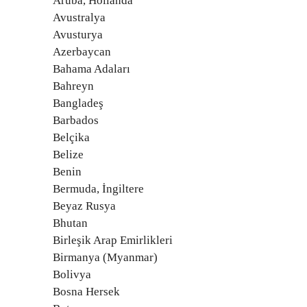
Aruba, Hollanda
Avustralya
Avusturya
Azerbaycan
Bahama Adaları
Bahreyn
Bangladeş
Barbados
Belçika
Belize
Benin
Bermuda, İngiltere
Beyaz Rusya
Bhutan
Birleşik Arap Emirlikleri
Birmanya (Myanmar)
Bolivya
Bosna Hersek