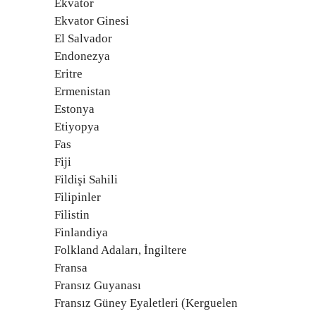
Ekvator
Ekvator Ginesi
El Salvador
Endonezya
Eritre
Ermenistan
Estonya
Etiyopya
Fas
Fiji
Fildişi Sahili
Filipinler
Filistin
Finlandiya
Folkland Adaları, İngiltere
Fransa
Fransız Guyanası
Fransız Güney Eyaletleri (Kerguelen