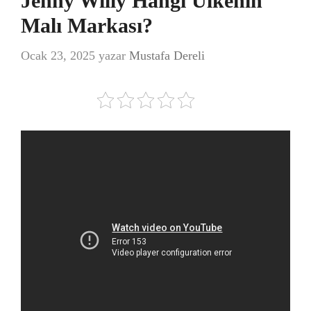
Jenny Willy Hangi Ülkenin
Malı Markası?
Ocak 23, 2025
yazar
Mustafa Dereli