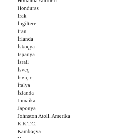
Hollanda Antilleri
Honduras
Irak
İngiltere
İran
İrlanda
İskoçya
İspanya
İsrail
İsveç
İsviçre
İtalya
İzlanda
Jamaika
Japonya
Johnston Atoll, Amerika
K.K.T.C.
Kamboçya