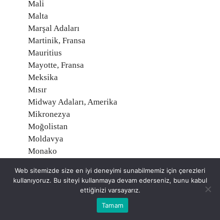
Mali
Malta
Marşal Adaları
Martinik, Fransa
Mauritius
Mayotte, Fransa
Meksika
Mısır
Midway Adaları, Amerika
Mikronezya
Moğolistan
Moldavya
Monako
Montserrat
Web sitemizde size en iyi deneyimi sunabilmemiz için çerezleri
Moritanya
kullanıyoruz. Bu siteyi kullanmaya devam ederseniz, bunu kabul
Mozambik
ettiğinizi varsayarız.
Namibia
Tamam
Nauru