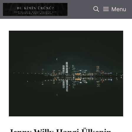
İçeriğe
Menu
atla