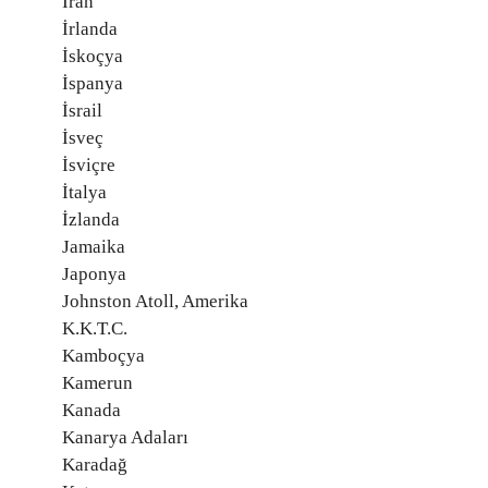
İran
İrlanda
İskoçya
İspanya
İsrail
İsveç
İsviçre
İtalya
İzlanda
Jamaika
Japonya
Johnston Atoll, Amerika
K.K.T.C.
Kamboçya
Kamerun
Kanada
Kanarya Adaları
Karadağ