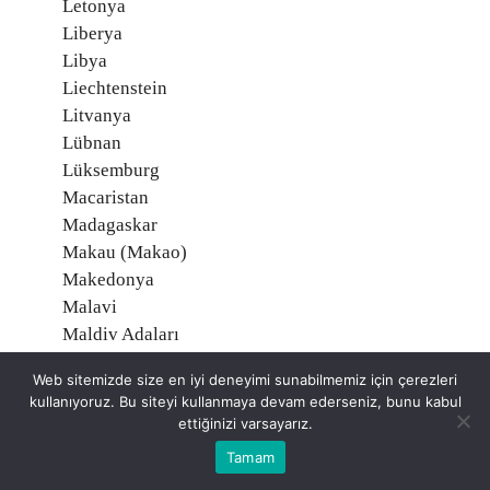
Letonya
Liberya
Libya
Liechtenstein
Litvanya
Lübnan
Lüksemburg
Macaristan
Madagaskar
Makau (Makao)
Makedonya
Malavi
Maldiv Adaları
Malezya
Web sitemizde size en iyi deneyimi sunabilmemiz için çerezleri
Mali
kullanıyoruz. Bu siteyi kullanmaya devam ederseniz, bunu kabul
Malta
ettiğinizi varsayarız.
Marşal Adaları
Tamam
Martinik, Fransa