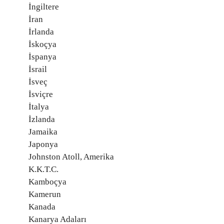
İngiltere
İran
İrlanda
İskoçya
İspanya
İsrail
İsveç
İsviçre
İtalya
İzlanda
Jamaika
Japonya
Johnston Atoll, Amerika
K.K.T.C.
Kamboçya
Kamerun
Kanada
Kanarya Adaları