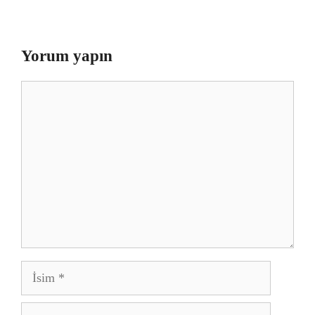
Yorum yapın
Yorum
İsim
E-