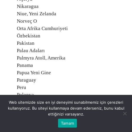
Nikaragua
Niue, Yeni Zelanda
Norveç O
Orta Afrika Cumhuriyeti
Özbekistan
Pakistan
Palau Adaları
Palmyra Atoll, Amerika
Panama
Papua Yeni Gine
Paraguay
Peru
Polonya
Portekiz
Web sitemizde size en iyi deneyimi sunabilmemiz için çerezleri
kullanıyoruz. Bu siteyi kullanmaya devam ederseniz, bunu kabul
Porto Riko, Amerika
ettiğinizi varsayarız.
Reunion, Fransa
Tamam
Romanya
Ruanda