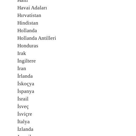
Haiti
Havai Adaları
Hırvatistan
Hindistan
Hollanda
Hollanda Antilleri
Honduras
Irak
İngiltere
İran
İrlanda
İskoçya
İspanya
İsrail
İsveç
İsviçre
İtalya
İzlanda