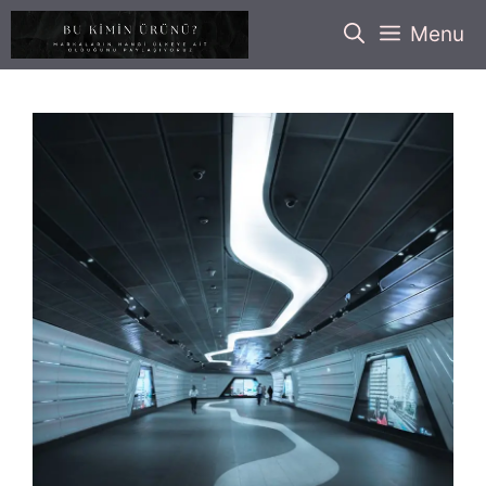
İçeriğe
Menu
atla