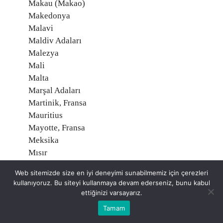
Makau (Makao)
Makedonya
Malavi
Maldiv Adaları
Malezya
Mali
Malta
Marşal Adaları
Martinik, Fransa
Mauritius
Mayotte, Fransa
Meksika
Mısır
Midway Adaları, Amerika
Web sitemizde size en iyi deneyimi sunabilmemiz için çerezleri
Mikronezya
kullanıyoruz. Bu siteyi kullanmaya devam ederseniz, bunu kabul
Moğolistan
ettiğinizi varsayarız.
Moldavya
Tamam
Monako