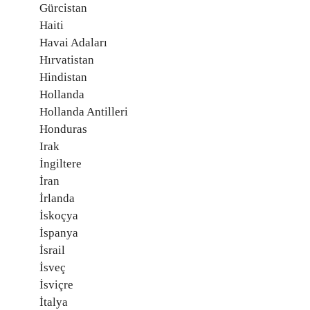
Gürcistan
Haiti
Havai Adaları
Hırvatistan
Hindistan
Hollanda
Hollanda Antilleri
Honduras
Irak
İngiltere
İran
İrlanda
İskoçya
İspanya
İsrail
İsveç
İsviçre
İtalya