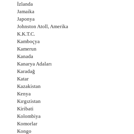
İzlanda
Jamaika
Japonya
Johnston Atoll, Amerika
K.K.T.C.
Kamboçya
Kamerun
Kanada
Kanarya Adaları
Karadağ
Katar
Kazakistan
Kenya
Kırgızistan
Kiribati
Kolombiya
Komorlar
Kongo