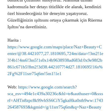
bütüncül çözümler sunuyoruz. Alanında uzman
kadromuzla her detayı titizlikle ele alarak, kendinizi
özel hissedeceğiniz bir deneyim yaşatıyoruz.
Güzelliğinizin ışıltısını ortaya çıkarmak için Rüerma
Işıltısı’na davetlisiniz.
Harita :
https://www.google.com/maps/place/Naz+Beauty+C
enter/@38.4421077,27.1810695,724m/data=!3m2!1e
3!4b1!4m6!3m5!1s0x14b9638938ad683d:0x9e98f2b
861c671b5!8m2!3d38.4421077!4d27.1810695!16s%
2Fg%2F11srr75q6m!5m1!1e1
Web:
https://www.google.com/search?
sca_esv=494e1c439a30236c&hl=tr&authuser=0&sxs
rf=AHTn8zpc8k99vhSS6CiY5gkaHka0stb9ww:1743
264587693&kgmid=/g/11srr75q6m&q=Naz+Beauty