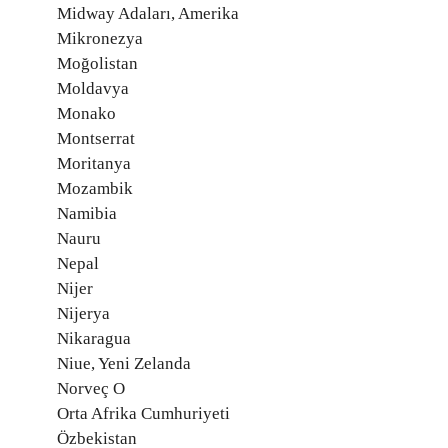
Midway Adaları, Amerika
Mikronezya
Moğolistan
Moldavya
Monako
Montserrat
Moritanya
Mozambik
Namibia
Nauru
Nepal
Nijer
Nijerya
Nikaragua
Niue, Yeni Zelanda
Norveç O
Orta Afrika Cumhuriyeti
Özbekistan