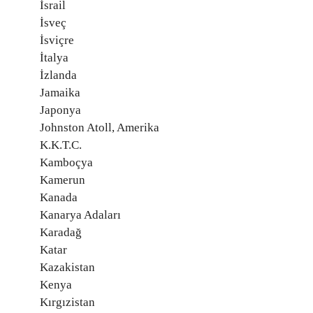
İsrail
İsveç
İsviçre
İtalya
İzlanda
Jamaika
Japonya
Johnston Atoll, Amerika
K.K.T.C.
Kamboçya
Kamerun
Kanada
Kanarya Adaları
Karadağ
Katar
Kazakistan
Kenya
Kırgızistan