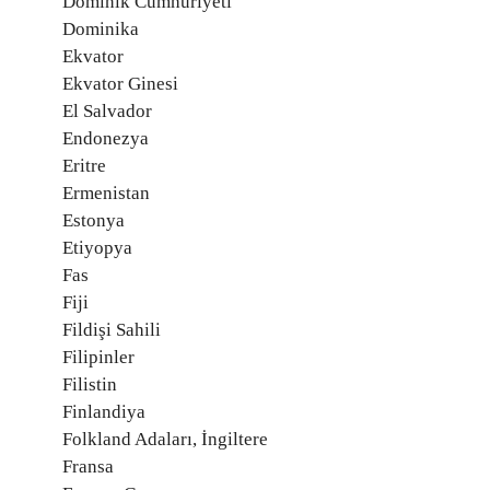
Dominik Cumhuriyeti
Dominika
Ekvator
Ekvator Ginesi
El Salvador
Endonezya
Eritre
Ermenistan
Estonya
Etiyopya
Fas
Fiji
Fildişi Sahili
Filipinler
Filistin
Finlandiya
Folkland Adaları, İngiltere
Fransa