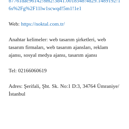
b7761dac96142!8m2!3d41.0018548!4d29.1489192!1
6s%2Fg%2F11lw1scwqd!5m1!1e1
Web:
https://noktal.com.tr/
Anahtar kelimeler: web tasarım şirketleri, web
tasarım firmaları, web tasarım ajansları, reklam
ajansı, sosyal medya ajansı, tasarım ajansı
Tel: 02166060619
Adres: Şerifali, Şht. Sk. No:1 D:3, 34764 Ümraniye/
İstanbul