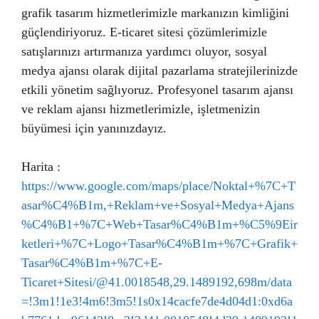
grafik tasarım hizmetlerimizle markanızın kimliğini
güçlendiriyoruz. E-ticaret sitesi çözümlerimizle
satışlarınızı artırmanıza yardımcı oluyor, sosyal
medya ajansı olarak dijital pazarlama stratejilerinizde
etkili yönetim sağlıyoruz. Profesyonel tasarım ajansı
ve reklam ajansı hizmetlerimizle, işletmenizin
büyümesi için yanınızdayız.
Harita :
https://www.google.com/maps/place/Noktal+%7C+T
asar%C4%B1m,+Reklam+ve+Sosyal+Medya+Ajans
%C4%B1+%7C+Web+Tasar%C4%B1m+%C5%9Eir
ketleri+%7C+Logo+Tasar%C4%B1m+%7C+Grafik+
Tasar%C4%B1m+%7C+E-
Ticaret+Sitesi/@41.0018548,29.1489192,698m/data
=!3m1!1e3!4m6!3m5!1s0x14cacfe7de4d04d1:0xd6a