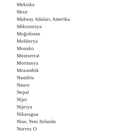
Meksika
Mısır
Midway Adaları, Amerika
Mikronezya
Moğolistan
Moldavya
Monako
Montserrat
Moritanya
Mozambik
Namibia
Nauru
Nepal
Nijer
Nijerya
Nikaragua
Niue, Yeni Zelanda
Norveç O