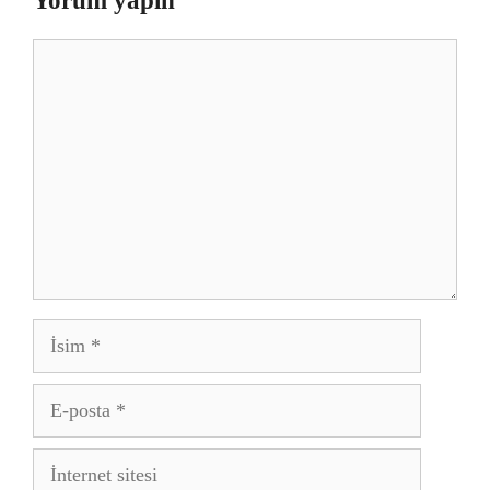
Yorum yapın
Yorum
İsim
E-
posta
İnternet