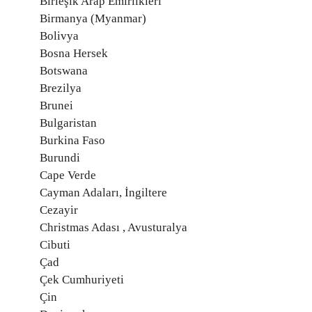
Birleşik Arap Emirlikleri
Birmanya (Myanmar)
Bolivya
Bosna Hersek
Botswana
Brezilya
Brunei
Bulgaristan
Burkina Faso
Burundi
Cape Verde
Cayman Adaları, İngiltere
Cezayir
Christmas Adası , Avusturalya
Cibuti
Çad
Çek Cumhuriyeti
Çin