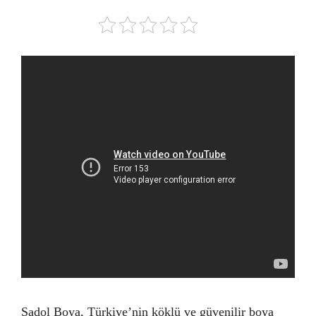
Şadol Boya, Türkiye’nin köklü ve güvenilir boya