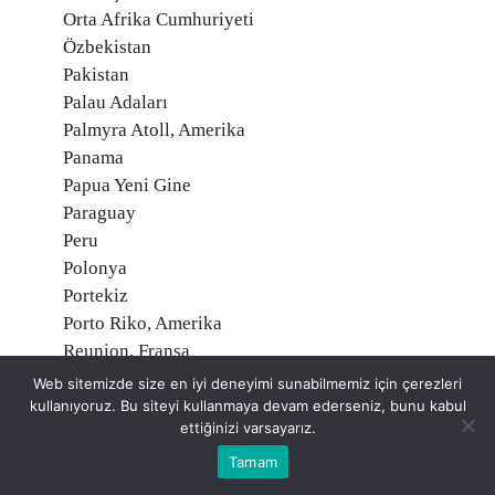
Orta Afrika Cumhuriyeti
Özbekistan
Pakistan
Palau Adaları
Palmyra Atoll, Amerika
Panama
Papua Yeni Gine
Paraguay
Peru
Polonya
Portekiz
Porto Riko, Amerika
Reunion, Fransa
Romanya
Web sitemizde size en iyi deneyimi sunabilmemiz için çerezleri
Ruanda
kullanıyoruz. Bu siteyi kullanmaya devam ederseniz, bunu kabul
ettiğinizi varsayarız.
Rusya Federasyonu
Saint Helena, İngiltere
Tamam
Saint Martin, Fransa