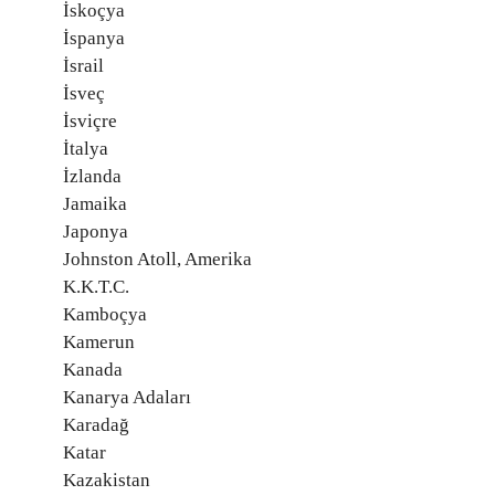
İskoçya
İspanya
İsrail
İsveç
İsviçre
İtalya
İzlanda
Jamaika
Japonya
Johnston Atoll, Amerika
K.K.T.C.
Kamboçya
Kamerun
Kanada
Kanarya Adaları
Karadağ
Katar
Kazakistan