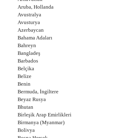
Aruba, Hollanda
Avustralya
Avusturya
Azerbaycan
Bahama Adaları
Bahreyn
Bangladeş
Barbados
Belçika
Belize
Benin
Bermuda, İngiltere
Beyaz Rusya
Bhutan
Birleşik Arap Emirlikleri
Birmanya (Myanmar)
Bolivya
Bosna Hersek