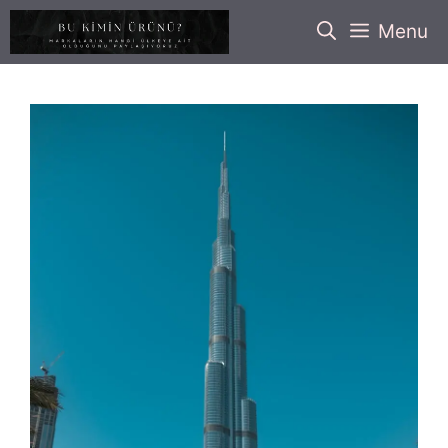
İçeriğe
Menu
atla