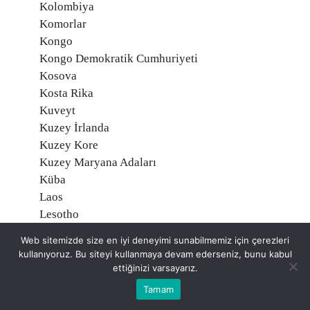
Kolombiya
Komorlar
Kongo
Kongo Demokratik Cumhuriyeti
Kosova
Kosta Rika
Kuveyt
Kuzey İrlanda
Kuzey Kore
Kuzey Maryana Adaları
Küba
Laos
Lesotho
Letonya
Web sitemizde size en iyi deneyimi sunabilmemiz için çerezleri
Liberya
kullanıyoruz. Bu siteyi kullanmaya devam ederseniz, bunu kabul
Libya
ettiğinizi varsayarız.
Liechtenstein
Tamam
Litvanya