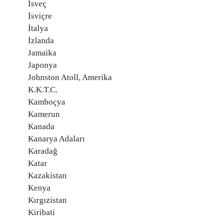
İsveç
İsviçre
İtalya
İzlanda
Jamaika
Japonya
Johnston Atoll, Amerika
K.K.T.C.
Kamboçya
Kamerun
Kanada
Kanarya Adaları
Karadağ
Katar
Kazakistan
Kenya
Kırgızistan
Kiribati