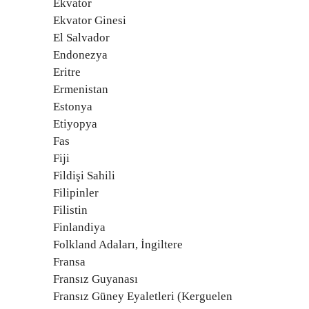
Ekvator
Ekvator Ginesi
El Salvador
Endonezya
Eritre
Ermenistan
Estonya
Etiyopya
Fas
Fiji
Fildişi Sahili
Filipinler
Filistin
Finlandiya
Folkland Adaları, İngiltere
Fransa
Fransız Guyanası
Fransız Güney Eyaletleri (Kerguelen