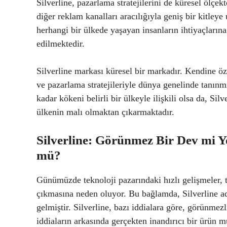
Silverline, pazarlama stratejilerini de küresel ölç
diğer reklam kanalları aracılığıyla geniş bir kitley
herhangi bir ülkede yaşayan insanların ihtiyaçların
edilmektedir.
Silverline markası küresel bir markadır. Kendine ö
ve pazarlama stratejileriyle dünya genelinde tanınmı
kadar kökeni belirli bir ülkeyle ilişkili olsa da, Sil
ülkenin malı olmaktan çıkarmaktadır.
Silverline: Görünmez Bir Dev mi Y
mü?
Günümüzde teknoloji pazarındaki hızlı gelişmeler, tü
çıkmasına neden oluyor. Bu bağlamda, Silverline ad
gelmiştir. Silverline, bazı iddialara göre, görünmez
iddiaların arkasında gerçekten inandırıcı bir ürün m