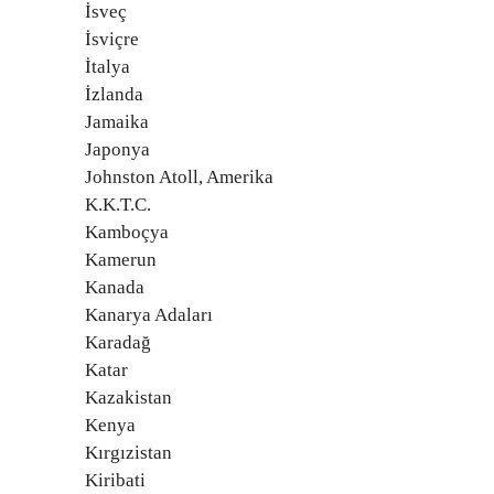
İsveç
İsviçre
İtalya
İzlanda
Jamaika
Japonya
Johnston Atoll, Amerika
K.K.T.C.
Kamboçya
Kamerun
Kanada
Kanarya Adaları
Karadağ
Katar
Kazakistan
Kenya
Kırgızistan
Kiribati