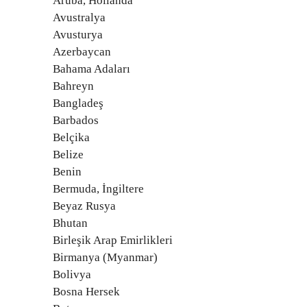
Aruba, Hollanda
Avustralya
Avusturya
Azerbaycan
Bahama Adaları
Bahreyn
Bangladeş
Barbados
Belçika
Belize
Benin
Bermuda, İngiltere
Beyaz Rusya
Bhutan
Birleşik Arap Emirlikleri
Birmanya (Myanmar)
Bolivya
Bosna Hersek