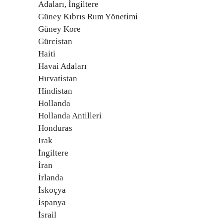
Adaları, İngiltere
Güney Kıbrıs Rum Yönetimi
Güney Kore
Gürcistan
Haiti
Havai Adaları
Hırvatistan
Hindistan
Hollanda
Hollanda Antilleri
Honduras
Irak
İngiltere
İran
İrlanda
İskoçya
İspanya
İsrail