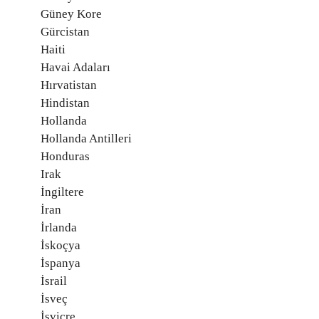
Güney Kore
Gürcistan
Haiti
Havai Adaları
Hırvatistan
Hindistan
Hollanda
Hollanda Antilleri
Honduras
Irak
İngiltere
İran
İrlanda
İskoçya
İspanya
İsrail
İsveç
İsviçre