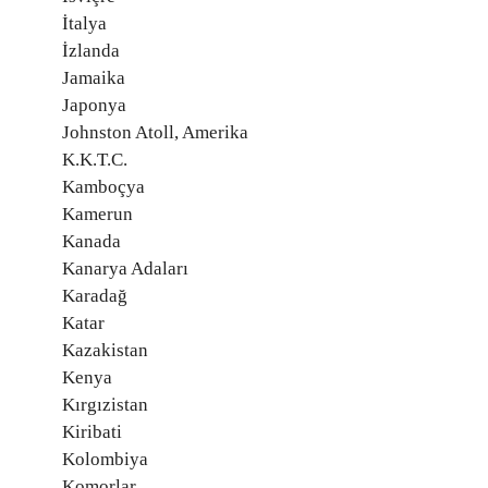
İtalya
İzlanda
Jamaika
Japonya
Johnston Atoll, Amerika
K.K.T.C.
Kamboçya
Kamerun
Kanada
Kanarya Adaları
Karadağ
Katar
Kazakistan
Kenya
Kırgızistan
Kiribati
Kolombiya
Komorlar