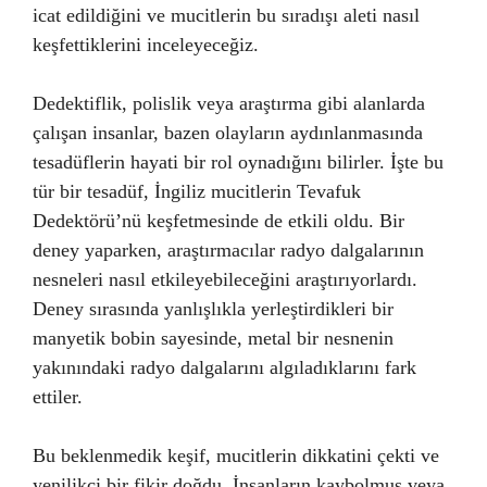
icat edildiğini ve mucitlerin bu sıradışı aleti nasıl
keşfettiklerini inceleyeceğiz.
Dedektiflik, polislik veya araştırma gibi alanlarda
çalışan insanlar, bazen olayların aydınlanmasında
tesadüflerin hayati bir rol oynadığını bilirler. İşte bu
tür bir tesadüf, İngiliz mucitlerin Tevafuk
Dedektörü’nü keşfetmesinde de etkili oldu. Bir
deney yaparken, araştırmacılar radyo dalgalarının
nesneleri nasıl etkileyebileceğini araştırıyorlardı.
Deney sırasında yanlışlıkla yerleştirdikleri bir
manyetik bobin sayesinde, metal bir nesnenin
yakınındaki radyo dalgalarını algıladıklarını fark
ettiler.
Bu beklenmedik keşif, mucitlerin dikkatini çekti ve
yenilikçi bir fikir doğdu. İnsanların kaybolmuş veya