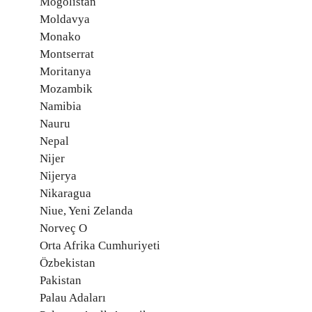
Moğolistan
Moldavya
Monako
Montserrat
Moritanya
Mozambik
Namibia
Nauru
Nepal
Nijer
Nijerya
Nikaragua
Niue, Yeni Zelanda
Norveç O
Orta Afrika Cumhuriyeti
Özbekistan
Pakistan
Palau Adaları