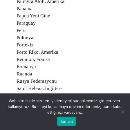
Palmyra Atoll, Amerika
Panama
Papua Yeni Gine
Paraguay
Peru
Polonya
Portekiz
Porto Riko, Amerika
Reunion, Fransa
Romanya
Ruanda
Rusya Federasyonu
Saint Helena, İngiltere
Saint Martin, Fransa
Web sitemizde size en iyi deneyimi sunabilmemiz için çerezleri
Saint Pierre ve Miquelon, Fransa
kullanıyoruz. Bu siteyi kullanmaya devam ederseniz, bunu kabul
Samoa
ettiğinizi varsayarız.
San Marino
Tamam
Santa Kitts ve Nevis