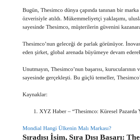
Bugün, Thesimco dünya çapında tanınan bir marka ha
özverisiyle atıldı. Mükemmeliyetçi yaklaşımı, ulusla
sayesinde Thesimco, müşterilerin güvenini kazanara
Thesimco’nun geleceği de parlak görünüyor. İnov
eden şirket, global arenada büyümeye devam ederek
Unutmayın, Thesimco’nun başarısı, kurucularının vi
sayesinde gerçekleşti. Bu güçlü temeller, Thesimco’
Kaynaklar:
XYZ Haber – “Thesimco: Küresel Pazarda 
Mondial Hangi Ülkenin Malı Markası?
Sıradışı İsim, Sıra Dışı Başarı: Th