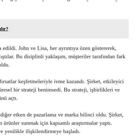
dır?
a edildi. John ve Lisa, her ayrıntıya özen göstererek,
ştılar. Bu disiplinli yaklaşım, müşteriler tarafından fark
oldu.
rsatlar keşfetmeleriyle ivme kazandı. Şirket, etkileyici
sel bir strateji benimsedi. Bu strateji, işbirlikleri ve
nü açtı.
diğer etken de pazarlama ve marka bilinci oldu. Şirket,
un ürünler sunmak için kapsamlı araştırmalar yaptı.
e yenilikle ilişkilendirmeye başladı.