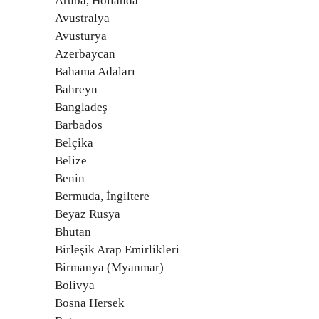
Aruba, Hollanda
Avustralya
Avusturya
Azerbaycan
Bahama Adaları
Bahreyn
Bangladeş
Barbados
Belçika
Belize
Benin
Bermuda, İngiltere
Beyaz Rusya
Bhutan
Birleşik Arap Emirlikleri
Birmanya (Myanmar)
Bolivya
Bosna Hersek