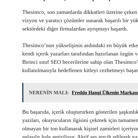
Thesimco, son zamanlarda dikkatleri üzerine çeken bi
vizyon ve yaratıcı çözümler sunarak başarılı bir yük
sektördeki diğer firmalardan ayrışmayı başardı.
Thesimco’nun yükselişinin ardındaki en büyük etken
kendi içerik yazarları tarafından hazırlanan özgün ve
Birinci sınıf SEO becerilerine sahip olan Thesimco’n
kullanılmasıyla hedeflenen kitleyi cezbetmeyi başar
NERENİN MALI:
Freddo Hangi Ülkenin Markası
Bu başarıda, içerik oluştururken gösterilen şaşkın
yazıları, okuyucuların ilgisini çekmek için tamamen 
olmayan bir ton kullanarak kişisel zamirleri içeriyo
anlaşılır hale getiriliyor. Aktif ses tercih edilerek ya