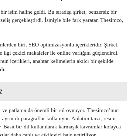
r isim haline geldi. Bu sıradışı şirket, benzersiz bir
seliş gerçekleştirdi. İsmiyle bile fark yaratan Thesimco,
lerden biri, SEO optimizasyonlu içerikleridir. Şirket,
 ilgi çekici makaleler ile online varlığını güçlendirdi.
un içerikleri, anahtar kelimelerin akılcı bir şekilde
dı.
?
lık ve patlama da önemli bir rol oynuyor. Thesimco’nun
ayrıntılı paragraflar kullanıyor. Anlatım tarzı, resmi
r. Basit bir dil kullanılarak karmaşık kavramlar kolayca
zılar daha canlı ve etkileyici hale getiriliyor.