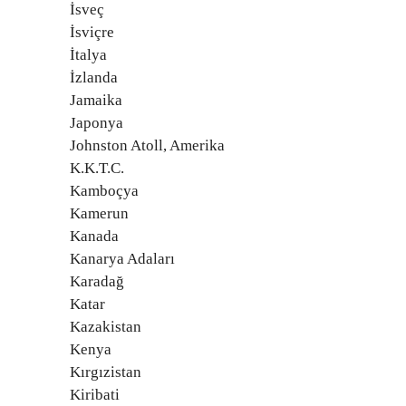
İsveç
İsviçre
İtalya
İzlanda
Jamaika
Japonya
Johnston Atoll, Amerika
K.K.T.C.
Kamboçya
Kamerun
Kanada
Kanarya Adaları
Karadağ
Katar
Kazakistan
Kenya
Kırgızistan
Kiribati