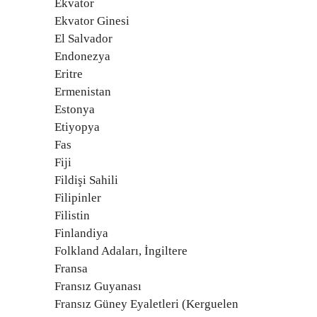
Ekvator
Ekvator Ginesi
El Salvador
Endonezya
Eritre
Ermenistan
Estonya
Etiyopya
Fas
Fiji
Fildişi Sahili
Filipinler
Filistin
Finlandiya
Folkland Adaları, İngiltere
Fransa
Fransız Guyanası
Fransız Güney Eyaletleri (Kerguelen