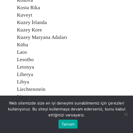
Kosova
Kosta Rika
Kuveyt
Kuzey İrlanda
Kuzey Kore
Kuzey Maryana Adaları
Küba
Laos
Lesotho
Letonya
Liberya
Libya
Liechtenstein
Litvanya
Web sitemizde size en iyi deneyimi sunabilmemiz için çerezleri
Lübnan
kullanıyoruz. Bu siteyi kullanmaya devam ederseniz, bunu kabul
Lüksemburg
ettiğinizi varsayarız.
Macaristan
Tamam
Madagaskar