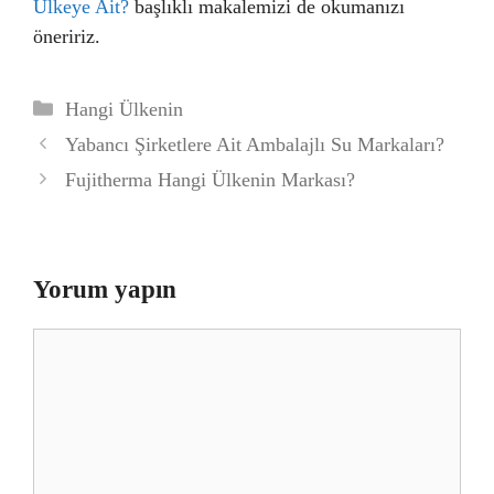
Ülkeye Ait?
başlıklı makalemizi de okumanızı
öneririz.
Kategoriler
Hangi Ülkenin
Yabancı Şirketlere Ait Ambalajlı Su Markaları?
Fujitherma Hangi Ülkenin Markası?
Yorum yapın
Yorum