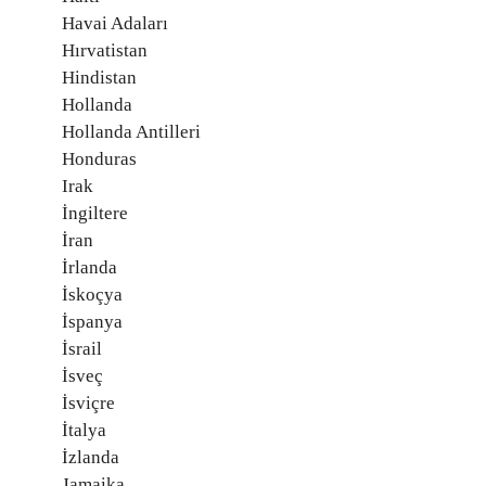
Havai Adaları
Hırvatistan
Hindistan
Hollanda
Hollanda Antilleri
Honduras
Irak
İngiltere
İran
İrlanda
İskoçya
İspanya
İsrail
İsveç
İsviçre
İtalya
İzlanda
Jamaika