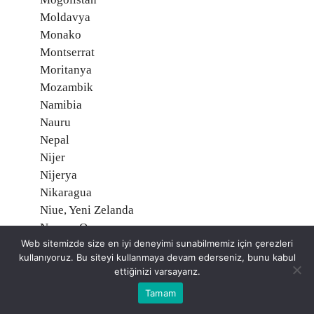
Moldavya
Monako
Montserrat
Moritanya
Mozambik
Namibia
Nauru
Nepal
Nijer
Nijerya
Nikaragua
Niue, Yeni Zelanda
Norveç O
Web sitemizde size en iyi deneyimi sunabilmemiz için çerezleri
Orta Afrika Cumhuriyeti
kullanıyoruz. Bu siteyi kullanmaya devam ederseniz, bunu kabul
Özbekistan
ettiğinizi varsayarız.
Pakistan
Tamam
Palau Adaları