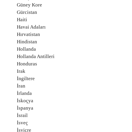
Güney Kore
Gürcistan
Haiti
Havai Adaları
Hırvatistan
Hindistan
Hollanda
Hollanda Antilleri
Honduras
Irak
İngiltere
İran
İrlanda
İskoçya
İspanya
İsrail
İsveç
İsviçre