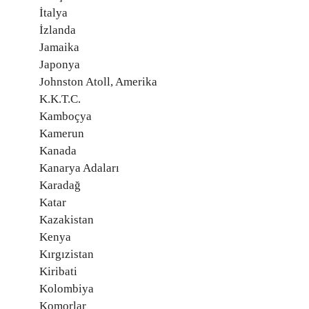
İtalya
İzlanda
Jamaika
Japonya
Johnston Atoll, Amerika
K.K.T.C.
Kamboçya
Kamerun
Kanada
Kanarya Adaları
Karadağ
Katar
Kazakistan
Kenya
Kırgızistan
Kiribati
Kolombiya
Komorlar