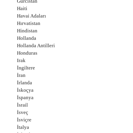
Gürcistan
Haiti
Havai Adaları
Hırvatistan
Hindistan
Hollanda
Hollanda Antilleri
Honduras
Irak
İngiltere
İran
İrlanda
İskoçya
İspanya
İsrail
İsveç
İsviçre
İtalya