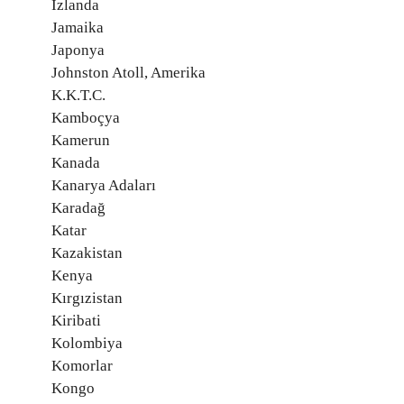
İzlanda
Jamaika
Japonya
Johnston Atoll, Amerika
K.K.T.C.
Kamboçya
Kamerun
Kanada
Kanarya Adaları
Karadağ
Katar
Kazakistan
Kenya
Kırgızistan
Kiribati
Kolombiya
Komorlar
Kongo