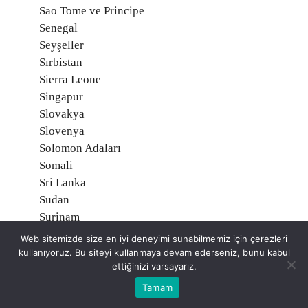
Sao Tome ve Principe
Senegal
Seyşeller
Sırbistan
Sierra Leone
Singapur
Slovakya
Slovenya
Solomon Adaları
Somali
Sri Lanka
Sudan
Surinam
Suriye
Web sitemizde size en iyi deneyimi sunabilmemiz için çerezleri
Suudi Arabistan
kullanıyoruz. Bu siteyi kullanmaya devam ederseniz, bunu kabul
ettiğinizi varsayarız.
Svalbard, Norveç
Svaziland
Tamam
Şili