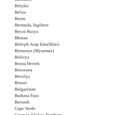
Belçika
Belize
Benin
Bermuda, İngiltere
Beyaz Rusya
Bhutan
Birleşik Arap Emirlikleri
Birmanya (Myanmar)
Bolivya
Bosna Hersek
Botswana
Brezilya
Brunei
Bulgaristan
Burkina Faso
Burundi
Cape Verde
Cayman Adaları, İngiltere