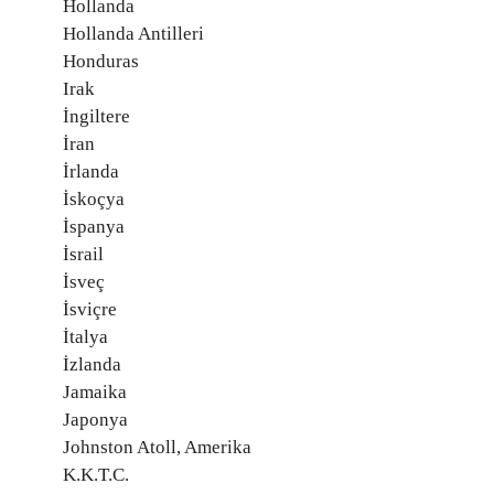
Hollanda
Hollanda Antilleri
Honduras
Irak
İngiltere
İran
İrlanda
İskoçya
İspanya
İsrail
İsveç
İsviçre
İtalya
İzlanda
Jamaika
Japonya
Johnston Atoll, Amerika
K.K.T.C.