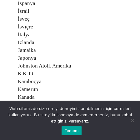
İspanya
İsrail
İsveç
İsviçre
İtalya
İzlanda
Jamaika
Japonya
Johnston Atoll, Amerika
K.K.T.C.
Kamboçya
Kamerun
Kanada
Kanarya Adaları
Web sitemizde size en iyi deneyimi sunabilmemiz için çerezleri
Karadağ
kullanıyoruz. Bu siteyi kullanmaya devam ederseniz, bunu kabul
Katar
ettiğinizi varsayarız.
Kazakistan
Tamam
Kenya