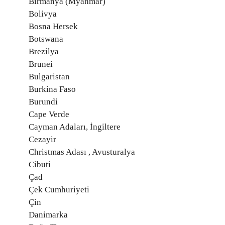
Birmanya (Myanmar)
Bolivya
Bosna Hersek
Botswana
Brezilya
Brunei
Bulgaristan
Burkina Faso
Burundi
Cape Verde
Cayman Adaları, İngiltere
Cezayir
Christmas Adası , Avusturalya
Cibuti
Çad
Çek Cumhuriyeti
Çin
Danimarka