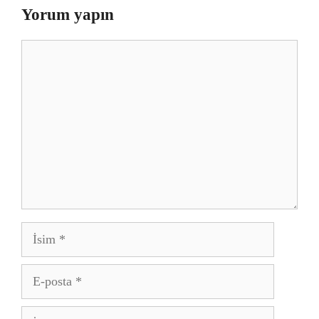
Yorum yapın
Yorum
İsim
E-
posta
İnternet