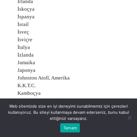
İrlanda
İskoçya
İspanya
İsrail
İsveç
İsviçre
İtalya
İzlanda
Jamaika
Japonya
Johnston Atoll, Amerika
K.K.T.C.
Kamboçya
Kamerun
Web sitemizde size en iyi deneyimi sunabilmemiz için çerezleri
Kanada
kullanıyoruz. Bu siteyi kullanmaya devam ederseniz, bunu kabul
Kanarya Adaları
ettiğinizi varsayarız.
Karadağ
Tamam
Katar