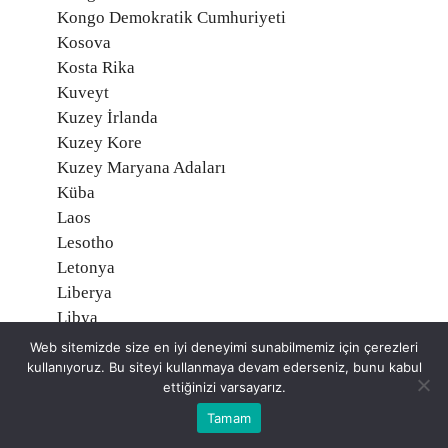
Kongo Demokratik Cumhuriyeti
Kosova
Kosta Rika
Kuveyt
Kuzey İrlanda
Kuzey Kore
Kuzey Maryana Adaları
Küba
Laos
Lesotho
Letonya
Liberya
Libya
Liechtenstein
Web sitemizde size en iyi deneyimi sunabilmemiz için çerezleri
Litvanya
kullanıyoruz. Bu siteyi kullanmaya devam ederseniz, bunu kabul
ettiğinizi varsayarız.
Lübnan
Lüksemburg
Tamam
Macaristan