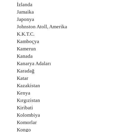
İzlanda
Jamaika
Japonya
Johnston Atoll, Amerika
K.K.T.C.
Kamboçya
Kamerun
Kanada
Kanarya Adaları
Karadağ
Katar
Kazakistan
Kenya
Kırgızistan
Kiribati
Kolombiya
Komorlar
Kongo