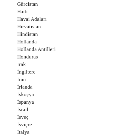
Gürcistan
Haiti
Havai Adaları
Hırvatistan
Hindistan
Hollanda
Hollanda Antilleri
Honduras
Irak
İngiltere
İran
İrlanda
İskoçya
İspanya
İsrail
İsveç
İsviçre
İtalya