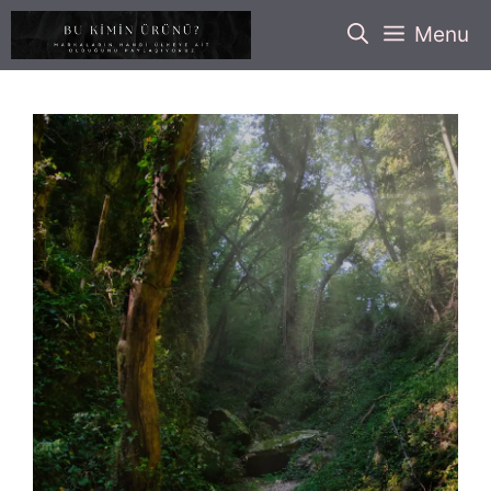
İçeriğe
Menu
atla