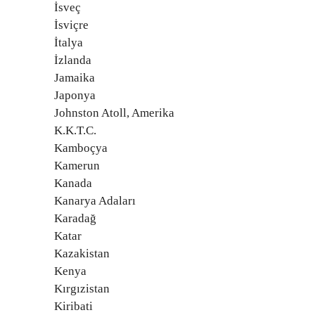
İsveç
İsviçre
İtalya
İzlanda
Jamaika
Japonya
Johnston Atoll, Amerika
K.K.T.C.
Kamboçya
Kamerun
Kanada
Kanarya Adaları
Karadağ
Katar
Kazakistan
Kenya
Kırgızistan
Kiribati