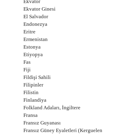
Ekvator
Ekvator Ginesi
El Salvador
Endonezya
Eritre
Ermenistan
Estonya
Etiyopya
Fas
Fiji
Fildişi Sahili
Filipinler
Filistin
Finlandiya
Folkland Adaları, İngiltere
Fransa
Fransız Guyanası
Fransız Güney Eyaletleri (Kerguelen