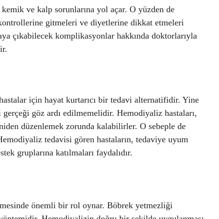
 kemik ve kalp sorunlarına yol açar. O yüzden de
ontrollerine gitmeleri ve diyetlerine dikkat etmeleri
aya çıkabilecek komplikasyonlar hakkında doktorlarıyla
ir.
stalar için hayat kurtarıcı bir tedavi alternatifidir. Yine
i gerçeği göz ardı edilmemelidir. Hemodiyaliz hastaları,
yeniden düzenlemek zorunda kalabilirler. O sebeple de
Hemodiyaliz tedavisi gören hastaların, tedaviye uyum
stek gruplarına katılmaları faydalıdır.
lmesinde önemli bir rol oynar. Böbrek yetmezliği
vi yöntemidir. Hemodiyalizin doğru bir şekilde uygulanması