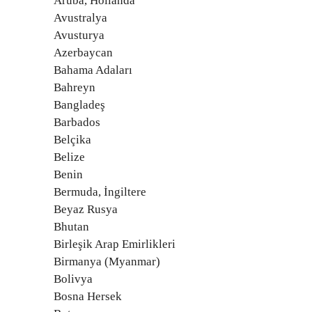
Aruba, Hollanda
Avustralya
Avusturya
Azerbaycan
Bahama Adaları
Bahreyn
Bangladeş
Barbados
Belçika
Belize
Benin
Bermuda, İngiltere
Beyaz Rusya
Bhutan
Birleşik Arap Emirlikleri
Birmanya (Myanmar)
Bolivya
Bosna Hersek