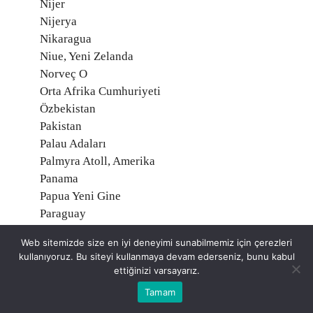
Nijer
Nijerya
Nikaragua
Niue, Yeni Zelanda
Norveç O
Orta Afrika Cumhuriyeti
Özbekistan
Pakistan
Palau Adaları
Palmyra Atoll, Amerika
Panama
Papua Yeni Gine
Paraguay
Peru
Web sitemizde size en iyi deneyimi sunabilmemiz için çerezleri
Polonya
kullanıyoruz. Bu siteyi kullanmaya devam ederseniz, bunu kabul
Portekiz
ettiğinizi varsayarız.
Porto Riko, Amerika
Tamam
Reunion, Fransa