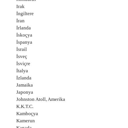
Irak
İngiltere
İran
İrlanda
İskoçya
İspanya
İsrail
İsveç
İsviçre
İtalya
İzlanda
Jamaika
Japonya
Johnston Atoll, Amerika
K.K.T.C.
Kamboçya
Kamerun
Kanada