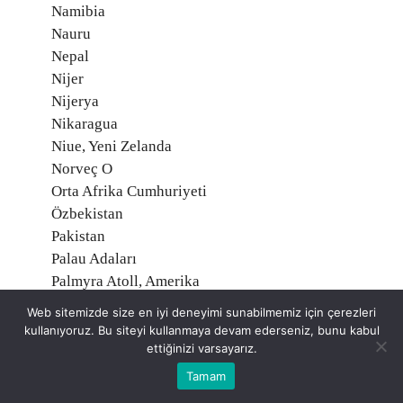
Namibia
Nauru
Nepal
Nijer
Nijerya
Nikaragua
Niue, Yeni Zelanda
Norveç O
Orta Afrika Cumhuriyeti
Özbekistan
Pakistan
Palau Adaları
Palmyra Atoll, Amerika
Panama
Web sitemizde size en iyi deneyimi sunabilmemiz için çerezleri
Papua Yeni Gine
kullanıyoruz. Bu siteyi kullanmaya devam ederseniz, bunu kabul
Paraguay
ettiğinizi varsayarız.
Peru
Tamam
Polonya