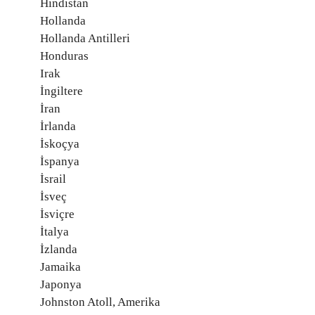
Hindistan
Hollanda
Hollanda Antilleri
Honduras
Irak
İngiltere
İran
İrlanda
İskoçya
İspanya
İsrail
İsveç
İsviçre
İtalya
İzlanda
Jamaika
Japonya
Johnston Atoll, Amerika